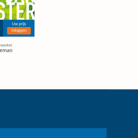
Uw prijs
Inloggen
 wester
eman