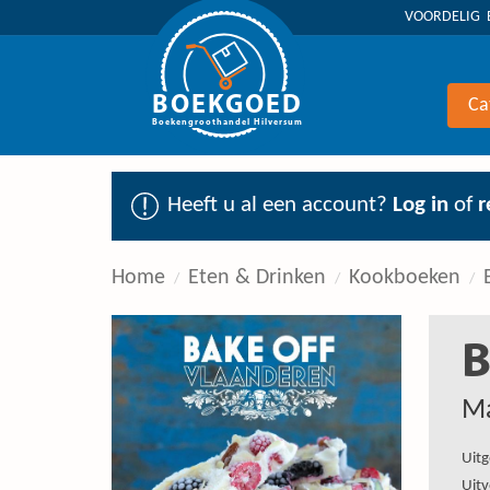
VOORDELIG 
BOEKGOED
Ca
Boekengroothandel Hilversum
Heeft u al een account?
Log in
of
r
Home
Eten & Drinken
Kookboeken
B
M
Uitg
Uitv