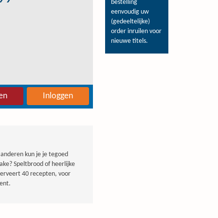
bestelling
eenvoudig uw
(gedeeltelijke)
order inruilen voor
nieuwe titels.
en
Inloggen
laanderen kun je je tegoed
ake? Speltbrood of heerlijke
serveert 40 recepten, voor
ent.