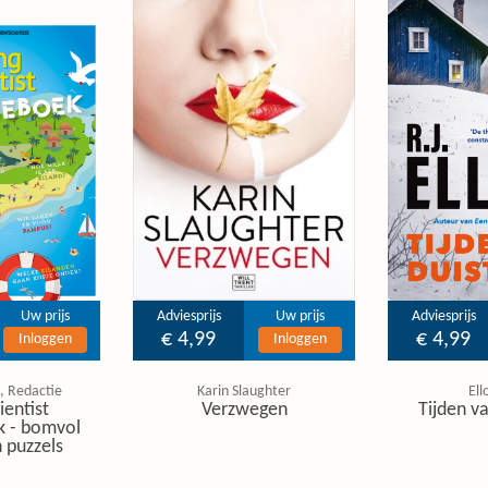
Uw prijs
Adviesprijs
Uw prijs
Adviesprijs
€ 4,99
€ 4,99
Inloggen
Inloggen
, Redactie
Karin Slaughter
Ell
ientist
Verzwegen
Tijden va
k - bomvol
 puzzels