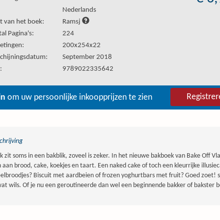
:
Nederlands
t van het boek:
Ramsj
al Pagina's:
224
etingen:
200x254x22
chijningsdatum:
September 2018
:
9789022335642
Registrer
in
om uw persoonlijke inkoopprijzen te zien
hrijving
k zit soms in een bakblik, zoveel is zeker. In het nieuwe bakboek van Bake Off V
 aan brood, cake, koekjes en taart. Een naked cake of toch een kleurrijke illusiec
elbroodjes? Biscuit met aardbeien of frozen yoghurtbars met fruit? Goed zoet! 
wat wils. Of je nu een geroutineerde dan wel een beginnende bakker of bakster b