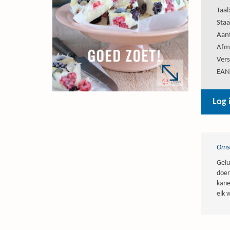
Taal
Staa
Aant
Afm
Vers
EAN
Log 
Omsc
Gelu
doen
kane
elk 