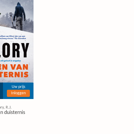
Uw prijs
Inloggen
ory, R.J.
n duisternis