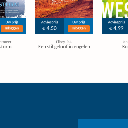
Uw prijs
Adviesprijs
Uw prijs
Adviesprijs
€ 4,50
€ 4,99
Inloggen
Inloggen
ermeer
Ellory, R.J.
Jan
storm
Een stil geloof in engelen
Ko