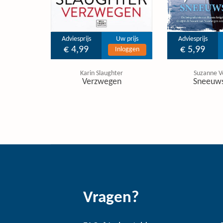
Adviesprijs
Uw prijs
Adviesprijs
€ 4,99
€ 5,99
Inloggen
Karin Slaughter
Suzanne V
Verzwegen
Sneeuw
Vragen?