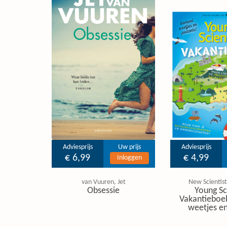
Adviesprijs
Uw prijs
Adviesprijs
€ 6,99
€ 4,99
Inloggen
van Vuuren, Jet
New Scientist
Obsessie
Young Sc
Vakantieboe
weetjes en