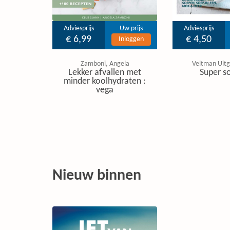
Adviesprijs
Uw prijs
Adviesprijs
€ 6,99
€ 4,50
Inloggen
Zamboni, Angela
Veltman Uitg
Lekker afvallen met
Super s
minder koolhydraten :
vega
Nieuw binnen