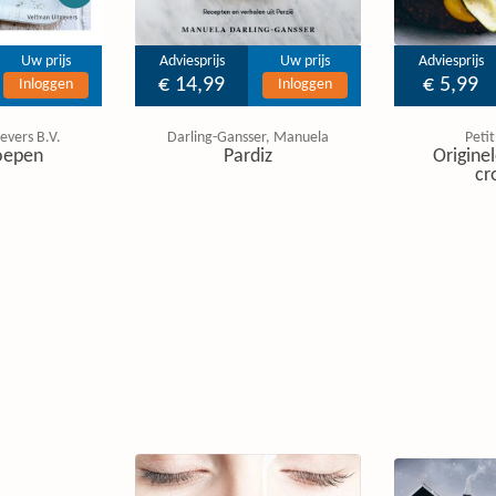
Uw prijs
Adviesprijs
Uw prijs
Adviesprijs
€ 14,99
€ 5,99
Inloggen
Inloggen
evers B.V.
Darling-Gansser, Manuela
Petit
oepen
Pardiz
Originel
cr