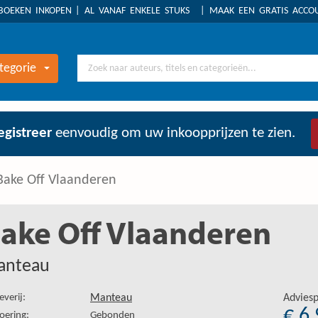
BOEKEN INKOPEN
AL VANAF ENKELE STUKS
MAAK EEN GRATIS ACC
tegorie
egistreer
eenvoudig om uw inkoopprijzen te zien.
Bake Off Vlaanderen
ake Off Vlaanderen
anteau
everij:
Manteau
Adviesp
€ 6
oering:
Gebonden