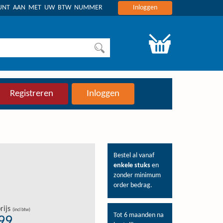
OUNT AAN MET UW BTW NUMMER
Inloggen
Registreren
Inloggen
Bestel al vanaf
enkele stuks
en
zonder minimum
order bedrag.
rijs
(incl btw)
Tot 6 maanden na
,99