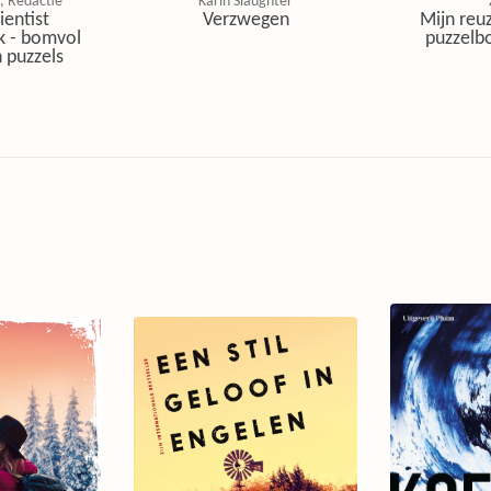
, Redactie
Karin Slaughter
ientist
Verzwegen
Mijn reuz
k - bomvol
puzzelbo
 puzzels