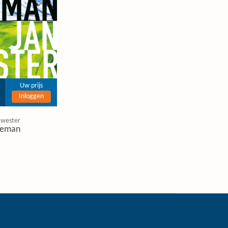
Uw prijs
Inloggen
 wester
eman