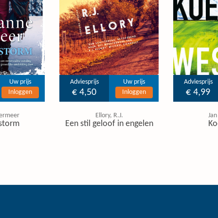
Uw prijs
Adviesprijs
Uw prijs
Adviesprijs
€ 4,50
€ 4,99
Inloggen
Inloggen
ermeer
Ellory, R.J.
Jan
storm
Een stil geloof in engelen
Ko