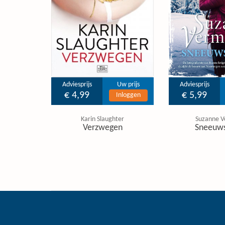
Adviesprijs
Uw prijs
Adviesprijs
€ 4,99
€ 5,99
Inloggen
Karin Slaughter
Suzanne V
Verzwegen
Sneeuw