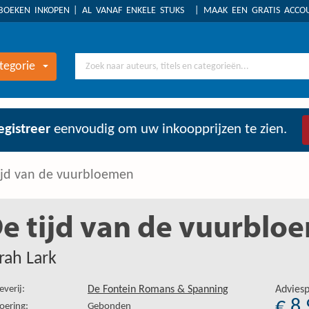
BOEKEN INKOPEN
AL VANAF ENKELE STUKS
MAAK EEN GRATIS ACC
tegorie
egistreer
eenvoudig om uw inkoopprijzen te zien.
ijd van de vuurbloemen
e tijd van de vuurblo
rah Lark
everij:
De Fontein Romans & Spanning
Adviesp
€ 8
oering:
Gebonden