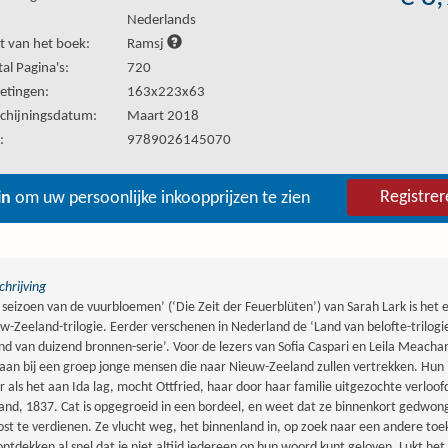
:
Nederlands
t van het boek:
Ramsj
al Pagina's:
720
etingen:
163x223x63
chijningsdatum:
Maart 2018
:
9789026145070
Registrer
in
om uw persoonlijke inkoopprijzen te zien
hrijving
 seizoen van de vuurbloemen’ (‘Die Zeit der Feuerblüten’) van Sarah Lark is het
w-Zeeland-trilogie. Eerder verschenen in Nederland de ‘Land van belofte-trilogi
and van duizend bronnen-serie’. Voor de lezers van Sofia Caspari en Leila Meacham
 aan bij een groep jonge mensen die naar Nieuw-Zeeland zullen vertrekken. Hun is
 als het aan Ida lag, mocht Ottfried, haar door haar familie uitgezochte verloof
and, 1837. Cat is opgegroeid in een bordeel, en weet dat ze binnenkort gedwon
ost te verdienen. Ze vlucht weg, het binnenland in, op zoek naar een andere toek
ontdekken al snel dat je niet altijd iedereen op hun woord kunt geloven. Lukt h