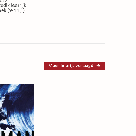
ZNU
edik leerrijk
ek (9-11 j.)
Meer In prijs verlaagd