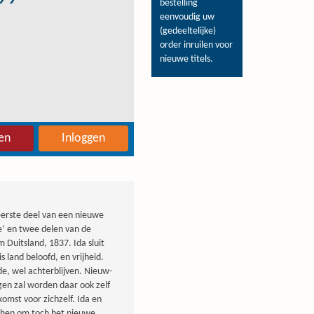
bestelling
eenvoudig uw
(gedeeltelijke)
order inruilen voor
nieuwe titels.
en
Inloggen
 eerste deel van een nieuwe
e’ en twee delen van de
 Duitsland, 1837. Ida sluit
 land beloofd, en vrijheid.
de, wel achterblijven. Nieuw-
gen zal worden daar ook zelf
omst voor zichzelf. Ida en
et hen om toch het nieuwe