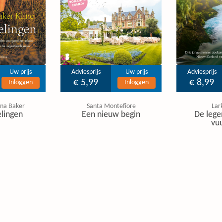
Uw prijs
Adviesprijs
Uw prijs
Adviesprijs
€ 5,99
€ 8,99
Inloggen
Inloggen
tina Baker
Santa Montefiore
Lar
lingen
Een nieuw begin
De lege
vu