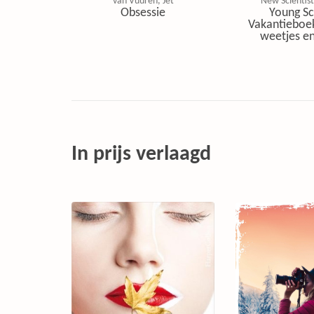
van Vuuren, Jet
New Scientist
Obsessie
Young Sc
Vakantieboe
weetjes en
In prijs verlaagd