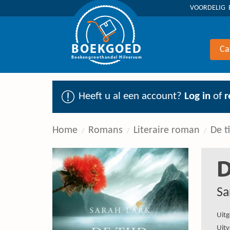
VOORDELIG 
BOEKGOED
Ca
Boekengroothandel Hilversum
Heeft u al een account?
Log in
of
r
Home
Romans
Literaire roman
De t
D
Sa
Uitg
Uitv