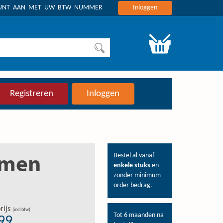
OUNT AAN MET UW BTW NUMMER
Inloggen
Registreren
Inloggen
Bestel al vanaf
emen
enkele stuks
en
zonder minimum
order bedrag.
rijs
(incl btw)
Tot 6 maanden na
,99