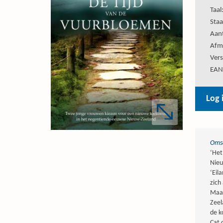
Taal
Staa
Aant
Afm
Vers
EAN
Log 
Omsc
‘Het
Nieu
‘Eil
zich
Maar
Zeel
de k
Cat 