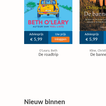
Adviesprijs
Uw prijs
Adviesprijs
€ 5,99
€ 5,99
Inloggen
O'Leary, Beth
Kline, Chris
De roadtrip
De banne
Nieuw binnen