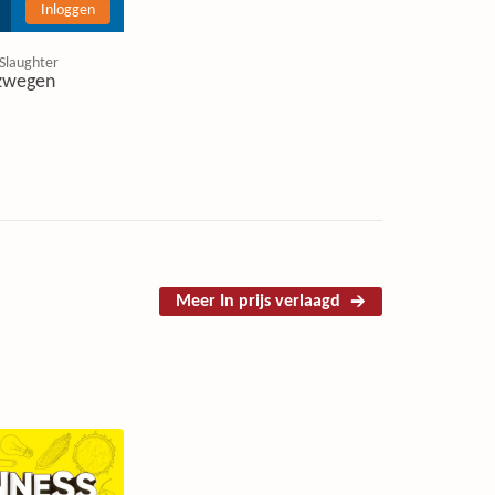
Inloggen
 Slaughter
zwegen
Meer In prijs verlaagd