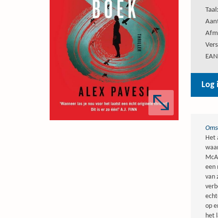
Taal
Aant
Afm
Vers
EAN
Log 
Omsc
Het 
waar
McAl
een 
van 
verb
echt
op e
het 