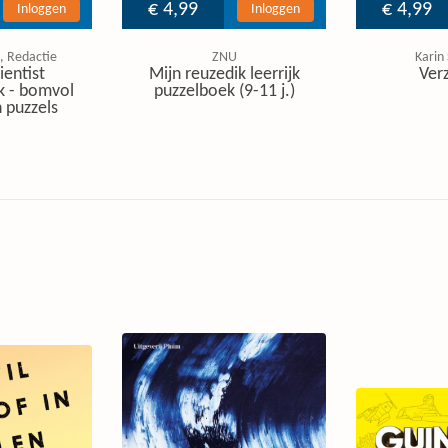
€ 4,99
€ 4,99
Inloggen
Inloggen
, Redactie
ZNU
Karin
ientist
Mijn reuzedik leerrijk
Ver
k - bomvol
puzzelboek (9-11 j.)
 puzzels