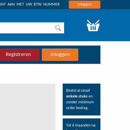
OUNT AAN MET UW BTW NUMMER
Inloggen
Registreren
Inloggen
Bestel al vanaf
enkele stuks
en
zonder minimum
order bedrag.
Tot 6 maanden na