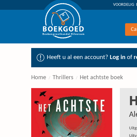
VOORDELIG 
BOEKGOED
Ca
Boekengroothandel Hilversum
Heeft u al een account?
Log in
of
r
Home
Thrillers
Het achtste boek
H
Al
Uitg
Uitv