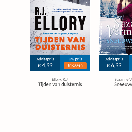
Adviesprijs
Uw prijs
Adviesprijs
€ 4,99
€ 6,99
Inloggen
Ellory, R.J.
Suzanne V
Tijden van duisternis
Sneeuw