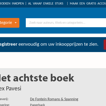
BOEKEN INKOPEN
AL VANAF ENKELE STUKS
MAAK EEN GRATIS ACC
tegorie
egistreer
eenvoudig om uw inkoopprijzen te zien.
et achtste boek
ex Pavesi
everij:
De Fontein Romans & Spanning
oering:
Paperback