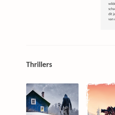
wild
scha
dit 
van 
Thrillers