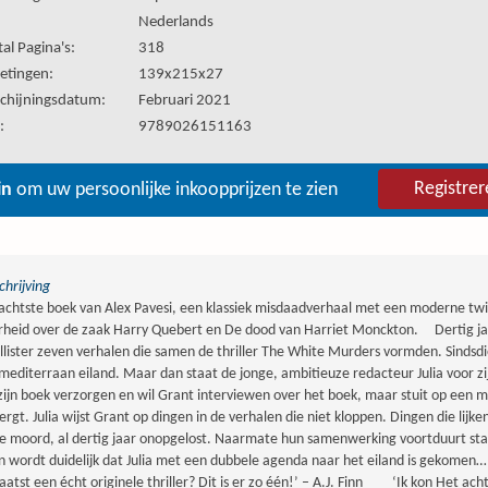
:
Nederlands
al Pagina's:
318
etingen:
139x215x27
chijningsdatum:
Februari 2021
:
9789026151163
Registrer
in
om uw persoonlijke inkoopprijzen te zien
hrijving
achtste boek van Alex Pavesi, een klassiek misdaadverhaal met een moderne twis
heid over de zaak Harry Quebert en De dood van Harriet Monckton. Dertig ja
lister zeven verhalen die samen de thriller The White Murders vormden. Sindsd
mediterraan eiland. Maar dan staat de jonge, ambitieuze redacteur Julia voor zij
zijn boek verzorgen en wil Grant interviewen over het boek, maar stuit op een ma
ergt. Julia wijst Grant op dingen in de verhalen die niet kloppen. Dingen die lijk
e moord, al dertig jaar onopgelost. Naarmate hun samenwerking voortduurt stap
n wordt duidelijk dat Julia met een dubbele agenda naar het eiland is gekom
laatst een écht originele thriller? Dit is er zo één!’ – A.J. Finn ‘Ik kon Het ac