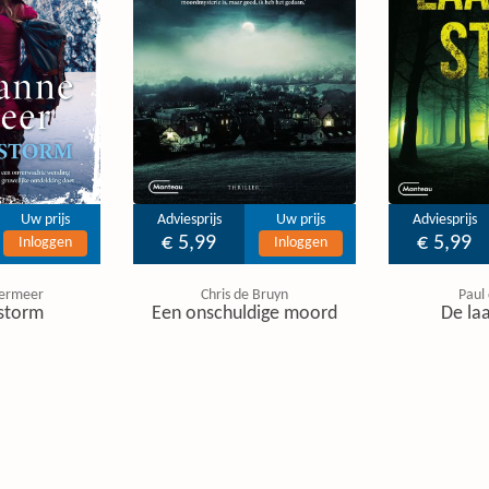
Uw prijs
Adviesprijs
Uw prijs
Adviesprijs
€ 5,99
€ 5,99
Inloggen
Inloggen
ermeer
Chris de Bruyn
Paul
storm
Een onschuldige moord
De laa