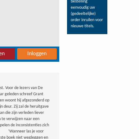
bestelling
eenvoudig uw
(gedeeltelijke)
order inruilen voor
nieuwe titels.
en
Inloggen
t. Voor de lezers van De
ar geleden schreef Grant
ien woont hij afgezonderd op
n deur. Zij zal de heruitgave
n die zijn verleden liever
en te verwijzen naar een
elen de inconsistenties zich
en… ‘Wanneer las je voor
htste boek niet wegleggen en