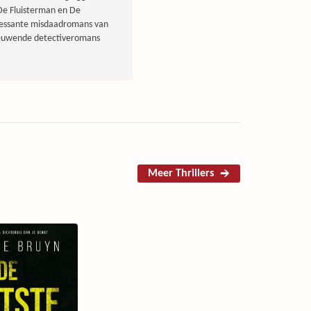
 De Fluisterman en De
ressante misdaadromans van
ieuwende detectiveromans
Meer Thrillers