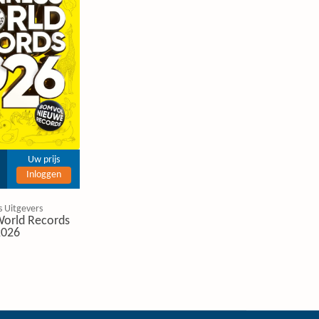
Uw prijs
Inloggen
 Uitgevers
World Records
2026