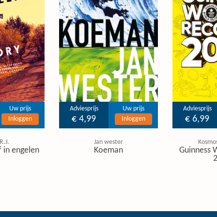
Uw prijs
Adviesprijs
Uw prijs
Adviesprijs
€ 4,99
€ 6,99
Inloggen
Inloggen
R.J.
Jan wester
Kosmos
f in engelen
Koeman
Guinness 