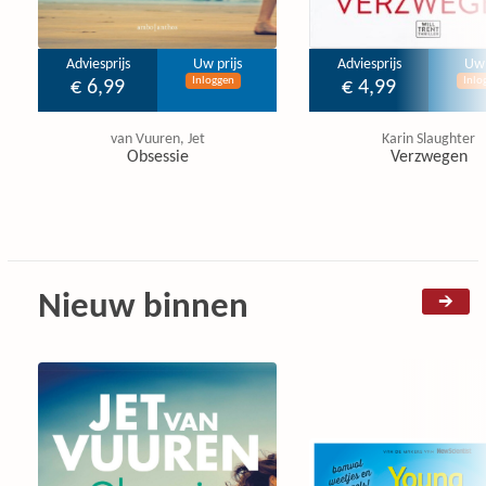
Adviesprijs
Uw prijs
Adviesprijs
Uw 
Inloggen
Inlo
€ 6,99
€ 4,99
van Vuuren, Jet
Karin Slaughter
Obsessie
Verzwegen
Nieuw binnen