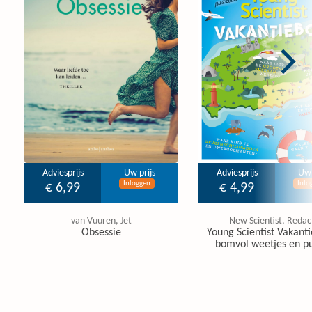
Adviesprijs
Uw prijs
Adviesprijs
Uw 
Inloggen
Inlo
€ 6,99
€ 4,99
van Vuuren, Jet
New Scientist, Redac
Obsessie
Young Scientist Vakanti
bomvol weetjes en pu