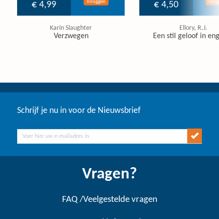
Inloggen
Inlo
€ 4,99
€ 4,50
Karin Slaughter
Ellory, R.J.
Verzwegen
Een stil geloof in en
Schrijf je nu in voor de Nieuwsbrief
Vragen?
FAQ /Veelgestelde vragen