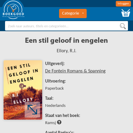
Inloggen
Categorie
BOEKGOED
Boekengroothandel Hilversum
Een stil geloof in engelen
Ellory, R.J.
Uitgeverij:
De Fontein Romans & Spanning
Uitvoering:
Paperback
Taal:
Nederlands
Staat van het boek:
Ramsj