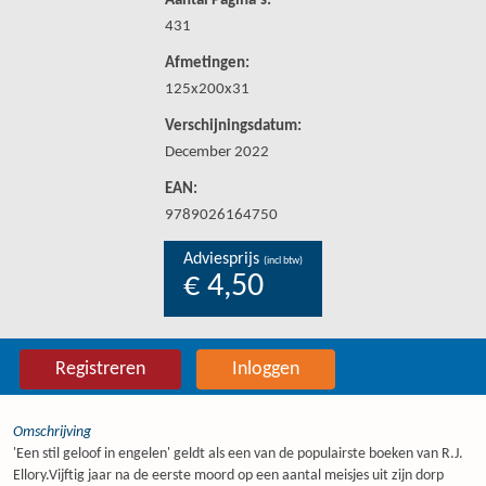
Aantal Pagina's:
431
Afmetingen:
125x200x31
Verschijningsdatum:
December 2022
EAN:
9789026164750
Adviesprijs
(incl btw)
€ 4,50
Registreren
Inloggen
Omschrijving
'Een stil geloof in engelen' geldt als een van de populairste boeken van R.J.
Ellory.Vijftig jaar na de eerste moord op een aantal meisjes uit zijn dorp