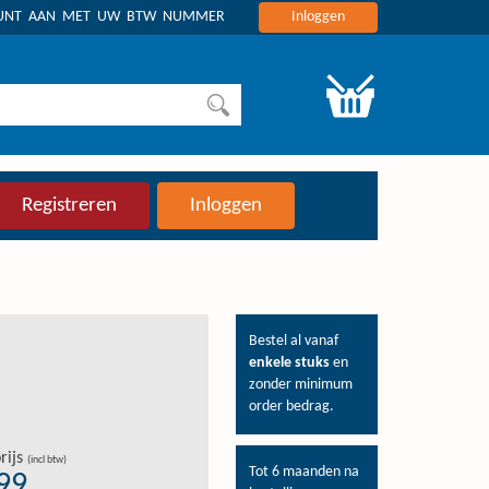
OUNT AAN MET UW BTW NUMMER
Inloggen
Registreren
Inloggen
Bestel al vanaf
enkele stuks
en
zonder minimum
order bedrag.
rijs
(incl btw)
Tot 6 maanden na
,99