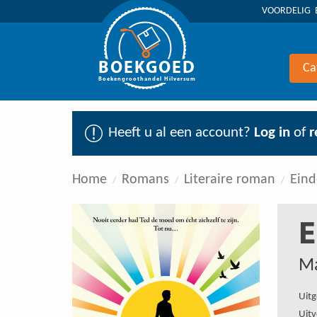
VOORDELIG 
BOEKGOED
Ca
Boekengroothandel Hilversum
Heeft u al een account?
Log in
of
r
Home
Romans
Literaire roman
Eind
E
Ma
Uitg
Uitv