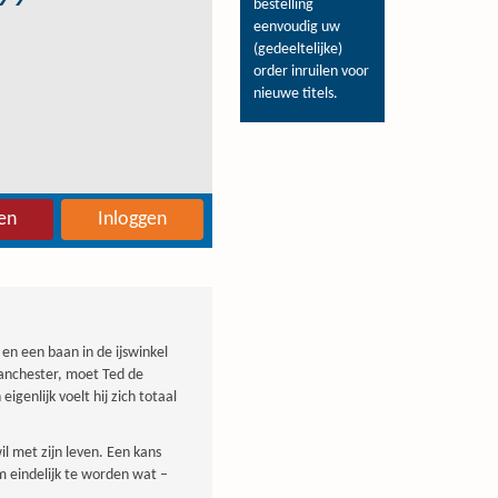
bestelling
eenvoudig uw
(gedeeltelijke)
order inruilen voor
nieuwe titels.
en
Inloggen
 en een baan in de ijswinkel
Manchester, moet Ted de
eigenlijk voelt hij zich totaal
il met zijn leven. Een kans
m eindelijk te worden wat –