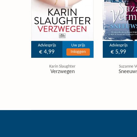
Adviesprijs
Uw prijs
Adviesprijs
€ 4,99
€ 5,99
Inloggen
Karin Slaughter
Suzanne V
Verzwegen
Sneeuw