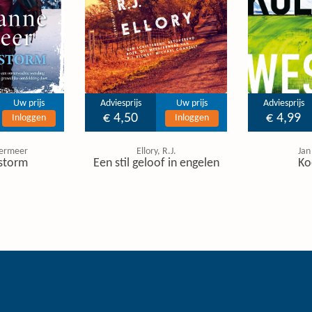
Uw prijs
Adviesprijs
Uw prijs
Adviesprijs
€ 4,50
€ 4,99
Inloggen
Inloggen
ermeer
Ellory, R.J.
Jan
storm
Een stil geloof in engelen
Ko