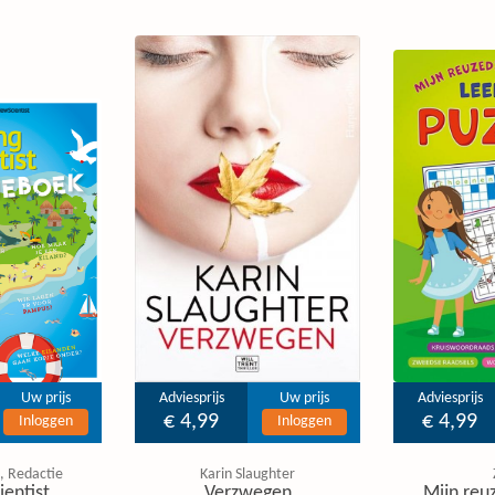
Uw prijs
Adviesprijs
Uw prijs
Adviesprijs
€ 4,99
€ 4,99
Inloggen
Inloggen
, Redactie
Karin Slaughter
ientist
Verzwegen
Mijn reuz