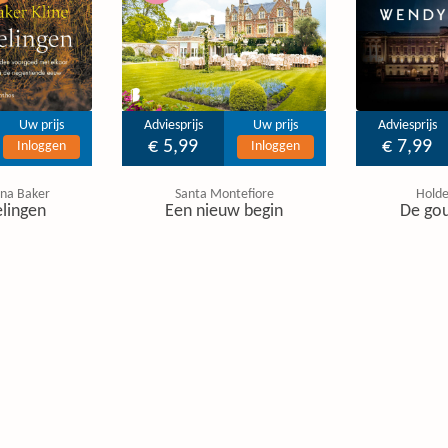
Uw prijs
Adviesprijs
Uw prijs
Adviesprijs
€ 5,99
€ 7,99
Inloggen
Inloggen
tina Baker
Santa Montefiore
Hold
lingen
Een nieuw begin
De go