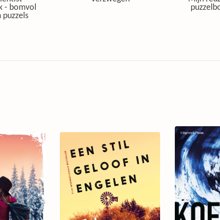
k - bomvol
puzzelbo
 puzzels