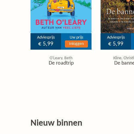
Adviesprijs
Uw prijs
Adviesprijs
€ 5,99
€ 5,99
Inloggen
O'Leary, Beth
Kline, Chris
De roadtrip
De banne
Nieuw binnen