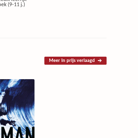
ek (9-11 j.)
Meer In prijs verlaagd