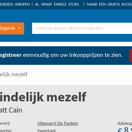
BOEKEN INKOPEN
AL VANAF ENKELE STUKS
MAAK EEN GRATIS ACC
tegorie
egistreer
eenvoudig om uw inkoopprijzen te zien.
elijk mezelf
indelijk mezelf
tt Cain
everij:
Uitgeverij De Fontein
Adviesp
€ 8
oering:
Paperback