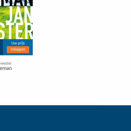
Uw prijs
Inloggen
 wester
eman