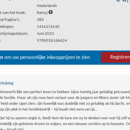
:
Nederlands
t van het boek:
Ramsj
al Pagina's:
384
etingen:
141x215x30
chijningsdatum:
Juni 2023
:
9789026166624
Registrer
in
om uw persoonlijke inkoopprijzen te zien
hrijving
Ainsworth lijkt een perfect leven te hebben: bijna twintig jaar gelukkig getrouwd
de familie. Maar als zijn man hem verlaat voor de jongere en fittere Javier-uit-
heid onder ogen zien: zijn huwelijk was duidelijk niet zo gelukkig als hij dacht, en 
op zijn plek in het familiebedrijf – hij houdt niet eens van ijs…
dat hij nu opeens single is, biedt hem de kans om na te denken over wat hij zélf w
indelijk zijn geheime droom te volgen, en een nieuwe carrière op te bouwen. O
e – hij wil zijn!