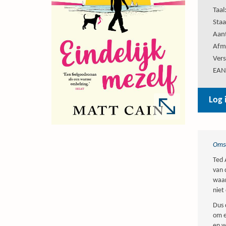
Taal
Staa
Aant
Afm
Vers
EAN
Log 
Omsc
Ted 
van 
waar
niet 
Dus 
om e
en wi