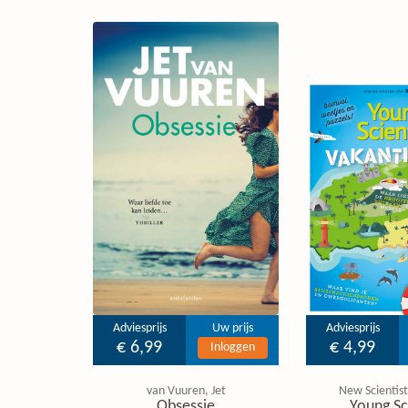
Adviesprijs
Uw prijs
Adviesprijs
€ 6,99
€ 4,99
Inloggen
van Vuuren, Jet
New Scientist
Obsessie
Young Sc