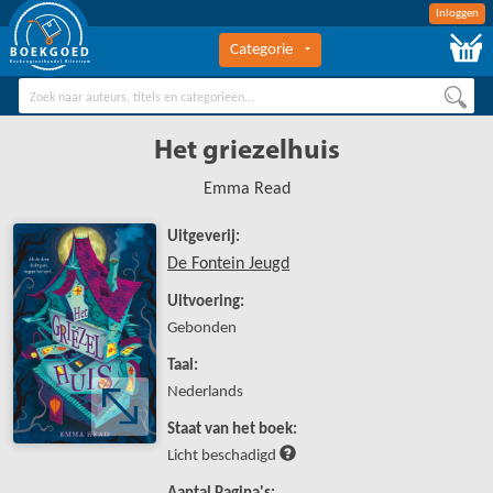
Inloggen
Categorie
BOEKGOED
Boekengroothandel Hilversum
Het griezelhuis
Emma Read
Uitgeverij:
De Fontein Jeugd
Uitvoering:
Gebonden
Taal:
Nederlands
Staat van het boek:
Licht beschadigd