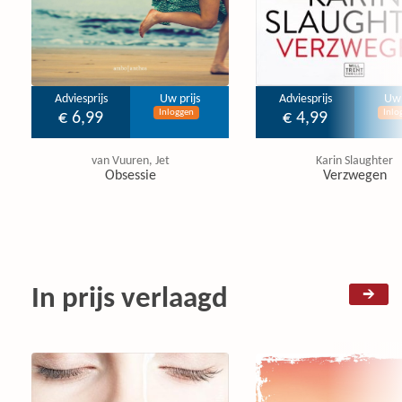
Adviesprijs
Uw prijs
Adviesprijs
Uw 
Inloggen
Inlo
€ 6,99
€ 4,99
van Vuuren, Jet
Karin Slaughter
Obsessie
Verzwegen
In prijs verlaagd