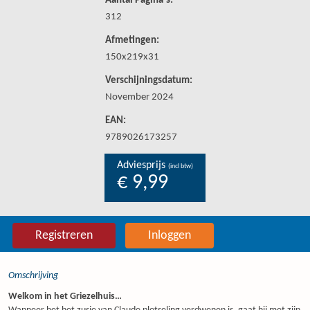
Aantal Pagina's:
312
Afmetingen:
150x219x31
Verschijningsdatum:
November 2024
EAN:
9789026173257
Adviesprijs
(incl btw)
€ 9,99
Registreren
Inloggen
Omschrijving
Welkom in het Griezelhuis…