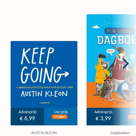
Adviesprijs
Uw prijs
Adviesprijs
Uw 
Inloggen
Inlo
€ 6,99
€ 3,99
AUSTIN KLEON
Dagboeken