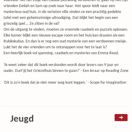
Wanneer het het zusje van Claude plotseling verdwenen is, gaat hij met zijn
vrienden Deliah en Sam op zoek naar haar. Het spoor leidt naar een
mysterieus oud huis. In de verlaten villa vinden ze een prachtig gedekte
tafel met een geheimzinnige uitnodiging. Dat blijkt het begin van een
griezelig spel... Ze zitten in de val!
Om de uitgang te vinden, moeten ze vreemde raadsels en puzzels oplossen.
Elke kamer blijkt een nieuwe escape room en het huis kan draaien als een
Rubikskubus. En dan is er nog een oud mysterie van een verdwenen meisje.
Lukt het de vier vrienden om te ontsnappen voor het te laat is?
Een heerlijk boek vol spanning, raadsels en mysteries van Emma Read.
'Ik weet zeker dat dit boek verslonden wordt door lezers van 9 jaar en
ouder. Durf jij het Griezelhuis binnen te gaan?' - Een leraar op Reading Zone
'Dit is zo'n boek dat je niet meer weg kunt leggen.' - Scope for Imagination
Jeugd