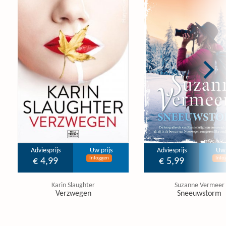
Adviesprijs
Uw prijs
Adviesprijs
Uw 
Inloggen
Inlo
€ 4,99
€ 5,99
Karin Slaughter
Suzanne Vermeer
Verzwegen
Sneeuwstorm