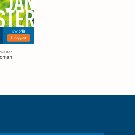
Uw prijs
Inloggen
 wester
eman