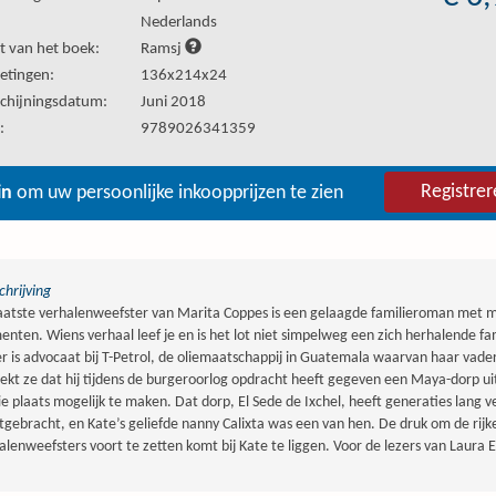
:
Nederlands
t van het boek:
Ramsj
etingen:
136x214x24
chijningsdatum:
Juni 2018
:
9789026341359
Registrer
in
om uw persoonlijke inkoopprijzen te zien
hrijving
aatste verhalenweefster van Marita Coppes is een gelaagde familieroman met ma
enten. Wiens verhaal leef je en is het lot niet simpelweg een zich herhalende fa
r is advocaat bij T-Petrol, de oliemaatschappij in Guatemala waarvan haar vader di
ekt ze dat hij tijdens de burgeroorlog opdracht heeft gegeven een Maya-dorp ui
ie plaats mogelijk te maken. Dat dorp, El Sede de Ixchel, heeft generaties lang
tgebracht, en Kate’s geliefde nanny Calixta was een van hen. De druk om de rijke
alenweefsters voort te zetten komt bij Kate te liggen. Voor de lezers van Laura E