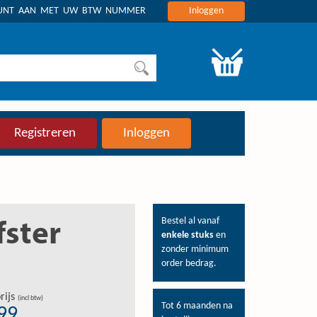
OUNT AAN MET UW BTW NUMMER
Inloggen
Registreren
Inloggen
Bestel al vanaf
fster
enkele stuks
en
zonder minimum
order bedrag.
rijs
(incl btw)
Tot 6 maanden na
,99