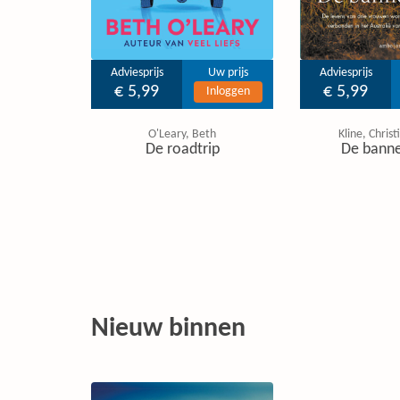
Adviesprijs
Uw prijs
Adviesprijs
€ 5,99
€ 5,99
Inloggen
O'Leary, Beth
Kline, Chris
De roadtrip
De banne
Nieuw binnen