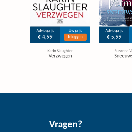
Adviesprijs
Uw prijs
Adviesprijs
€ 4,99
€ 5,99
Inloggen
Karin Slaughter
Suzanne V
Verzwegen
Sneeuw
Vragen?