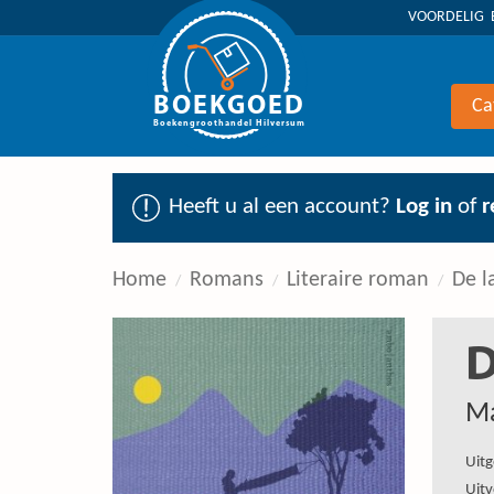
VOORDELIG 
BOEKGOED
Ca
Boekengroothandel Hilversum
Heeft u al een account?
Log in
of
r
Home
Romans
Literaire roman
De l
D
Ma
Uitg
Uitv