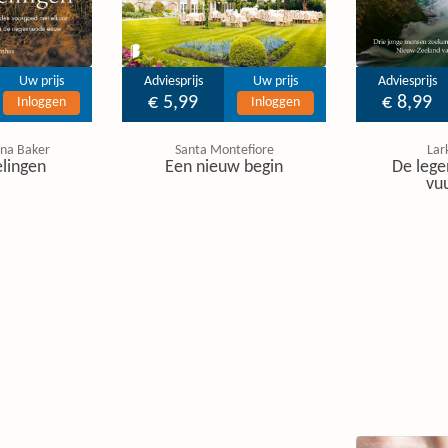
Uw prijs
Adviesprijs
Uw prijs
Adviesprijs
€ 5,99
€ 8,99
Inloggen
Inloggen
tina Baker
Santa Montefiore
Lar
lingen
Een nieuw begin
De lege
vu