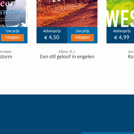
Uw prijs
Adviesprijs
Uw prijs
Adviesprijs
€ 4,50
€ 4,99
Inloggen
Inloggen
ermeer
Ellory, R.J.
Jan
storm
Een stil geloof in engelen
Ko