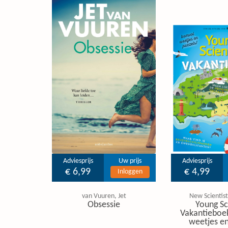
Adviesprijs
Uw prijs
Adviesprijs
€ 6,99
€ 4,99
Inloggen
van Vuuren, Jet
New Scientist
Obsessie
Young Sc
Vakantieboe
weetjes en