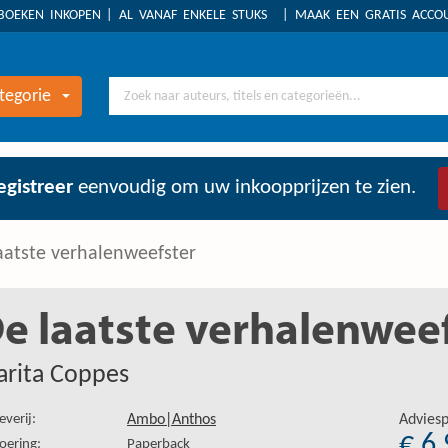
BOEKEN INKOPEN
AL VANAF ENKELE STUKS
MAAK EEN GRATIS ACC
tegorie
egistreer
eenvoudig om uw inkoopprijzen te zien.
aatste verhalenweefster
e laatste verhalenwee
rita Coppes
everij:
Ambo|Anthos
Adviesp
€ 6
oering:
Paperback