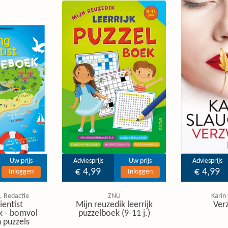
Uw prijs
Adviesprijs
Uw prijs
Adviesprijs
€ 4,99
€ 4,99
Inloggen
Inloggen
, Redactie
ZNU
Karin
ientist
Mijn reuzedik leerrijk
Ver
k - bomvol
puzzelboek (9-11 j.)
 puzzels