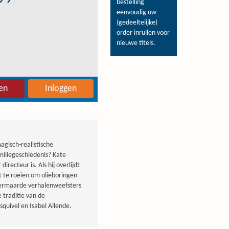
bestelling
eenvoudig uw
(gedeeltelijke)
order inruilen voor
nieuwe titels.
en
Inloggen
gisch-realistische
miliegeschiedenis? Kate
recteur is. Als hij overlijdt
t te roeien om olieboringen
 vermaarde verhalenweefsters
 traditie van de
squivel en Isabel Allende.