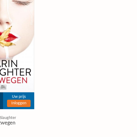
Uw prijs
Inloggen
 Slaughter
zwegen