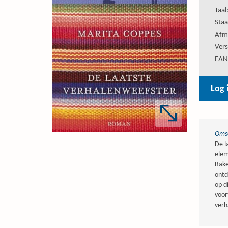
Taal
Staa
Afm
Vers
EAN
Log 
Omsc
De l
elem
Bake
ontd
op d
voor
verh