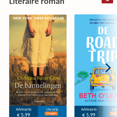
Literaire roman
Adviesprijs
Uw prijs
Adviesprijs
Uw 
Inloggen
Inlo
€ 5,99
€ 5,99