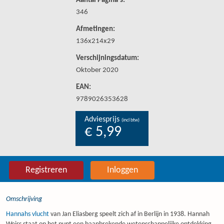
Aantal Pagina's:
346
Afmetingen:
136x214x29
Verschijningsdatum:
Oktober 2020
EAN:
9789026353628
Adviesprijs
(incl btw)
€ 5,99
Registreren
Inloggen
Omschrijving
Hannahs vlucht
van Jan Eliasberg speelt zich af in Berlijn in 1938. Hannah