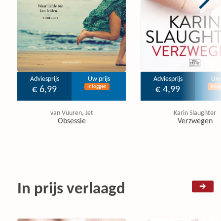
Adviesprijs
Uw prijs
Adviesprijs
Uw 
Inloggen
Inlo
€ 6,99
€ 4,99
van Vuuren, Jet
Karin Slaughter
Obsessie
Verzwegen
In prijs verlaagd