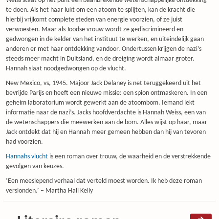
Weiss staat op het punt een baanbrekende wetenschappelijke ontdekking
te doen. Als het haar lukt om een atoom te splijten, kan de kracht die
hierbij vrijkomt complete steden van energie voorzien, of ze juist
verwoesten. Maar als Joodse vrouw wordt ze gediscrimineerd en
gedwongen in de kelder van het instituut te werken, en uiteindelijk gaan
anderen er met haar ontdekking vandoor. Ondertussen krijgen de nazi’s
steeds meer macht in Duitsland, en de dreiging wordt almaar groter.
Hannah slaat noodgedwongen op de vlucht.
New Mexico, vs, 1945. Majoor Jack Delaney is net teruggekeerd uit het
bevrijde Parijs en heeft een nieuwe missie: een spion ontmaskeren. In een
geheim laboratorium wordt gewerkt aan de atoombom. Iemand lekt
informatie naar de nazi’s. Jacks hoofdverdachte is Hannah Weiss, een van
de wetenschappers die meewerken aan de bom. Alles wijst op haar, maar
Jack ontdekt dat hij en Hannah meer gemeen hebben dan hij van tevoren
had voorzien.
Hannahs vlucht
is een roman over trouw, de waarheid en de verstrekkende
gevolgen van keuzes.
‘Een meeslepend verhaal dat verteld moest worden. Ik heb deze roman
verslonden.’ – Martha Hall Kelly