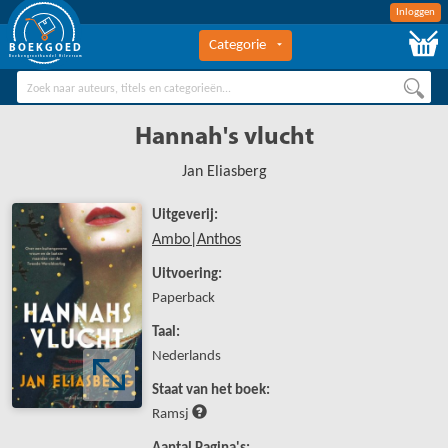
Inloggen
Categorie
BOEKGOED
Boekengroothandel Hilversum
Hannah's vlucht
Jan Eliasberg
Uitgeverij:
Ambo|Anthos
Uitvoering:
Paperback
Taal:
Nederlands
Staat van het boek:
Ramsj