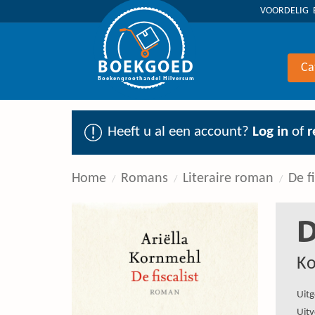
VOORDELIG 
BOEKGOED
Ca
Boekengroothandel Hilversum
Heeft u al een account?
Log in
of
r
Home
Romans
Literaire roman
De fi
D
Ko
Uitg
Uitv