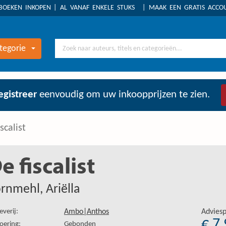
BOEKEN INKOPEN
AL VANAF ENKELE STUKS
MAAK EEN GRATIS ACC
tegorie
egistreer
eenvoudig om uw inkoopprijzen te zien.
scalist
e fiscalist
rnmehl, Ariëlla
everij:
Ambo|Anthos
Adviesp
€ 7
oering:
Gebonden