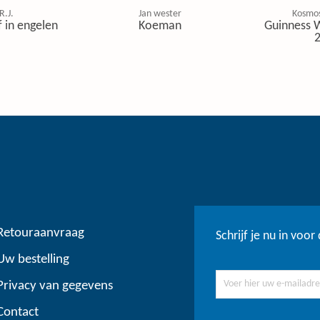
R.J.
Jan wester
Kosmos
f in engelen
Koeman
Guinness 
Retouraanvraag
Schrijf je nu in voo
Uw bestelling
Privacy van gegevens
Contact