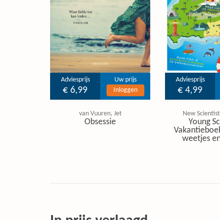
Adviesprijs
Uw prijs
Adviesprijs
€ 6,99
€ 4,99
Inloggen
van Vuuren, Jet
New Scientist
Obsessie
Young Sc
Vakantieboe
weetjes en