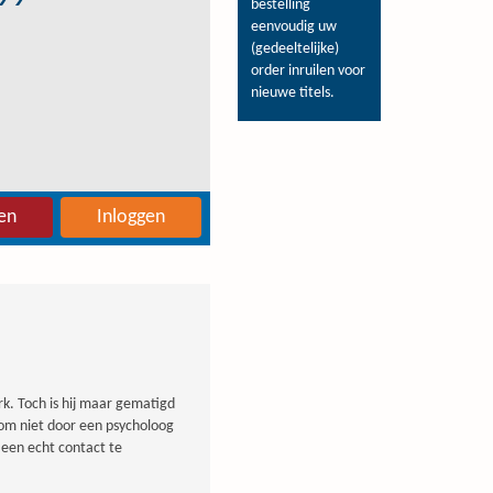
bestelling
eenvoudig uw
(gedeeltelijke)
order inruilen voor
nieuwe titels.
en
Inloggen
rk. Toch is hij maar gematigd
en om niet door een psycholoog
 een echt contact te