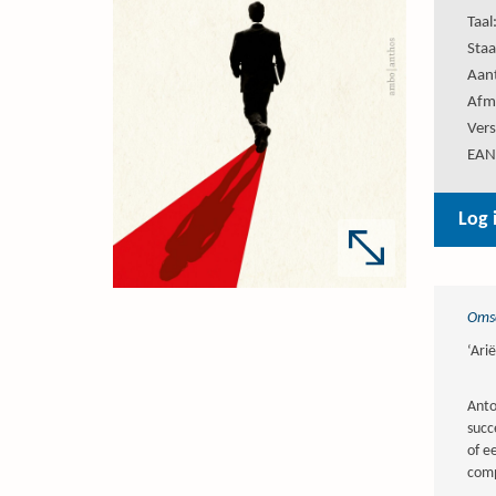
Taal
Staa
Aant
Afm
Vers
EAN
Log 
Omsc
‘Ari
Anto
succ
of e
comp