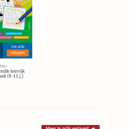
Uw prijs
Inloggen
ZNU
edik leerrijk
ek (9-11 j.)
Meer In prijs verlaagd