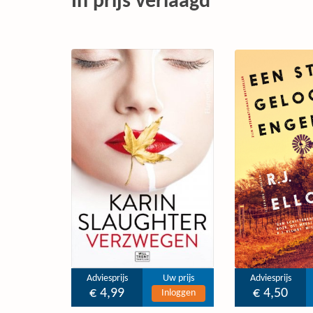
In prijs verlaagd
Adviesprijs
Uw prijs
Adviesprijs
€ 4,99
€ 4,50
Inloggen