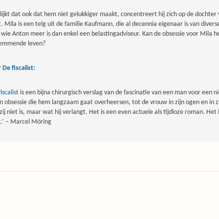
blijkt dat ook dat hem niet gelukkiger maakt, concentreert hij zich op de dochte
t. Mila is een telg uit de familie Kaufmann, die al decennia eigenaar is van div
 wie Anton meer is dan enkel een belastingadviseur. Kan de obsessie voor Mila he
lemmende leven?
r
De fiscalist:
iscalist
is een bijna chirurgisch verslag van de fascinatie van een man voor een
en obsessie die hem langzaam gaat overheersen, tot de vrouw in zijn ogen en in 
zij niet is, maar wat hij verlangt. Het is een even actuele als tijdloze roman. Het
.’ – Marcel Möring