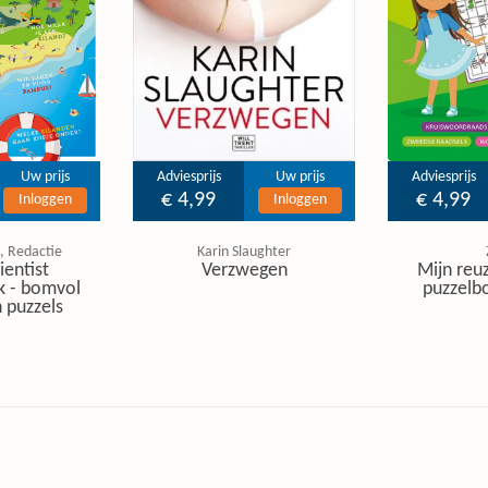
Uw prijs
Adviesprijs
Uw prijs
Adviesprijs
€ 4,99
€ 4,99
Inloggen
Inloggen
, Redactie
Karin Slaughter
ientist
Verzwegen
Mijn reuz
k - bomvol
puzzelbo
 puzzels