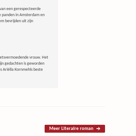
r van een gerespecteerde
erse panden in Amsterdam en
m bevrijden uit zijn
 nietsvermoedende vrouw. Het
zijn gedachten is geworden
 is Ariëlla Kornmehls beste
Meer Literaire roman