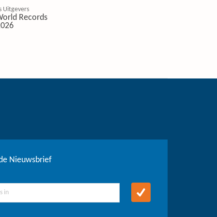
 Uitgevers
World Records
2026
r de Nieuwsbrief