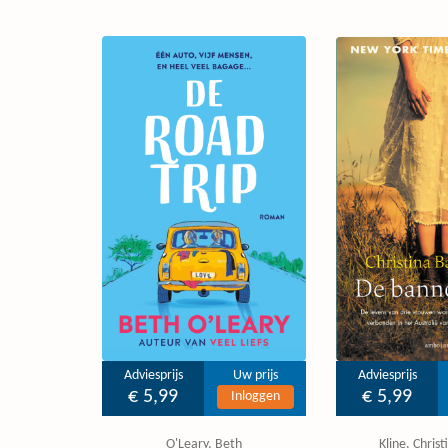
Adviesprijs
Uw prijs
Adviesprijs
€ 5,99
€ 5,99
Inloggen
O'Leary, Beth
Kline, Chris