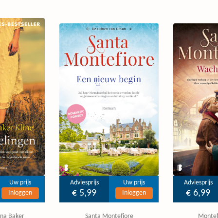
Uw prijs
Adviesprijs
Uw prijs
Adviesprijs
€ 5,99
€ 6,99
Inloggen
Inloggen
tina Baker
Santa Montefiore
Montef