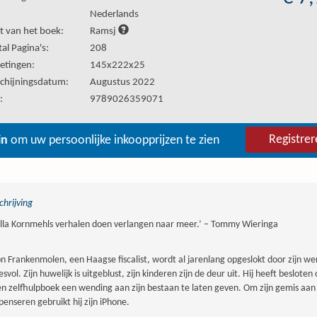
:
Nederlands
t van het boek:
Ramsj
al Pagina's:
208
etingen:
145x222x25
chijningsdatum:
Augustus 2022
:
9789026359071
Registrer
in
om uw persoonlijke inkoopprijzen te zien
hrijving
ëlla Kornmehls verhalen doen verlangen naar meer.’ – Tommy Wieringa
n Frankenmolen, een Haagse fiscalist, wordt al jarenlang opgeslokt door zijn we
esvol. Zijn huwelijk is uitgeblust, zijn kinderen zijn de deur uit. Hij heeft beslot
en zelfhulpboek een wending aan zijn bestaan te laten geven. Om zijn gemis aan
enseren gebruikt hij zijn iPhone.