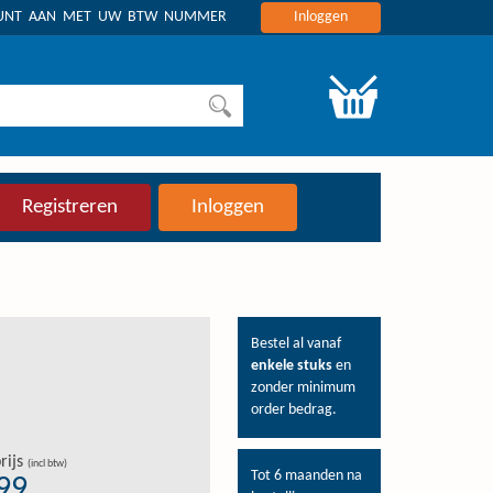
OUNT AAN MET UW BTW NUMMER
Inloggen
Registreren
Inloggen
Bestel al vanaf
enkele stuks
en
zonder minimum
order bedrag.
rijs
(incl btw)
Tot 6 maanden na
,99