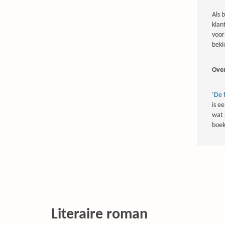
Als 
klan
voor
bek
Ove
‘
De f
is e
wat 
boek
Literaire roman