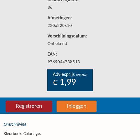
Aantal Pagina's:
36
Afmetingen:
220x220x10
Verschijningsdatum:
Onbekend
EAN:
9789044738513
Adviesprijs
(incl btw)
€ 1,99
Registreren
Inloggen
Omschrijving
Kleurboek. Coloriage.