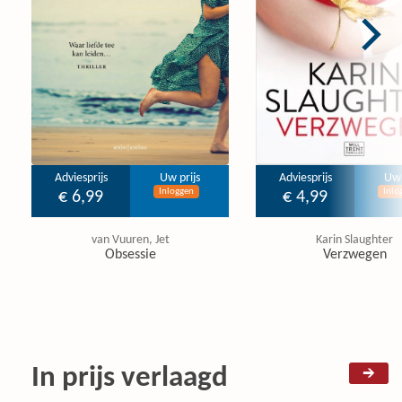
Adviesprijs
Uw prijs
Adviesprijs
Uw 
Inloggen
Inlo
€ 6,99
€ 4,99
van Vuuren, Jet
Karin Slaughter
Obsessie
Verzwegen
In prijs verlaagd