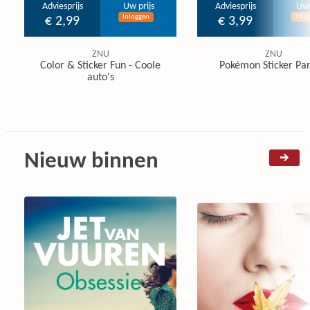
Adviesprijs
Uw prijs
Adviesprijs
Uw 
Inloggen
Inlo
€ 2,99
€ 3,99
ZNU
ZNU
Color & Sticker Fun - Coole
Pokémon Sticker Pa
auto's
Nieuw binnen