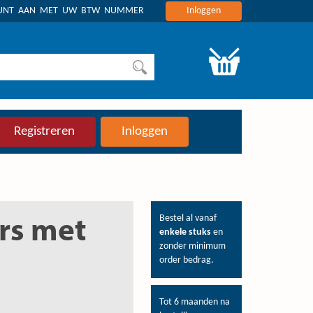
OUNT AAN MET UW BTW NUMMER
Inloggen
Registreren
Inloggen
Bestel al vanaf
ers met
enkele stuks
en
zonder minimum
order bedrag.
Tot 6 maanden na