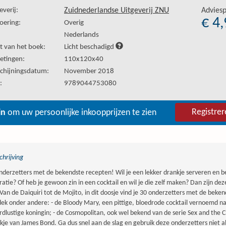
everij:
Zuidnederlandse Uitgeverij ZNU
Adviesp
€ 4
oering:
Overig
:
Nederlands
t van het boek:
Licht beschadigd
etingen:
110x120x40
chijningsdatum:
November 2018
:
9789044753080
Registrer
in
om uw persoonlijke inkoopprijzen te zien
hrijving
nderzetters met de bekendste recepten! Wil je een lekker drankje serveren en b
iratie? Of heb je gewoon zin in een cocktail en wil je die zelf maken? Dan zijn dez
 Van de Daiquiri tot de Mojito, in dit doosje vind je 30 onderzetters met de beke
ek onder andere: - de Bloody Mary, een pittige, bloedrode cocktail vernoemd na
dlustige koningin; - de Cosmopolitan, ook wel bekend van de serie Sex and the Ci
kje van James Bond. Ga dus snel aan de slag en gebruik deze onderzetters niet a