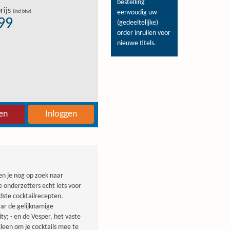
bestelling
rijs
(incl btw)
eenvoudig uw
,99
(gedeeltelijke)
order inruilen voor
nieuwe titels.
en
Inloggen
en je nog op zoek naar
e onderzetters echt iets voor
ndste cocktailrecepten.
ar de gelijknamige
ty; - en de Vesper, het vaste
lleen om je cocktails mee te