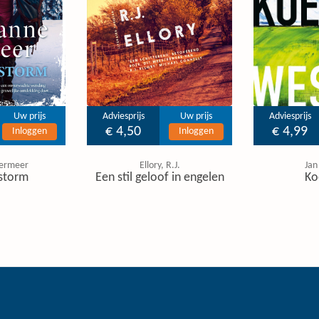
Uw prijs
Adviesprijs
Uw prijs
Adviesprijs
€ 4,50
€ 4,99
Inloggen
Inloggen
ermeer
Ellory, R.J.
Jan
storm
Een stil geloof in engelen
Ko