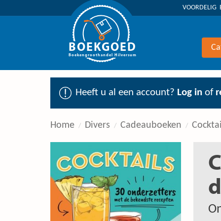
VOORDELIG 
BOEKGOED
Ca
Boekengroothandel Hilversum
Heeft u al een account?
Log in
of
r
Home
Divers
Cadeauboeken
Cockta
C
d
On