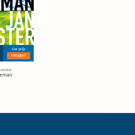
Uw prijs
Inloggen
 wester
eman