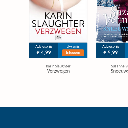
Adviesprijs
Uw prijs
Adviesprijs
€ 4,99
€ 5,99
Inloggen
Karin Slaughter
Suzanne V
Verzwegen
Sneeuw