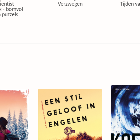
ientist
Verzwegen
Tijden va
k - bomvol
 puzzels