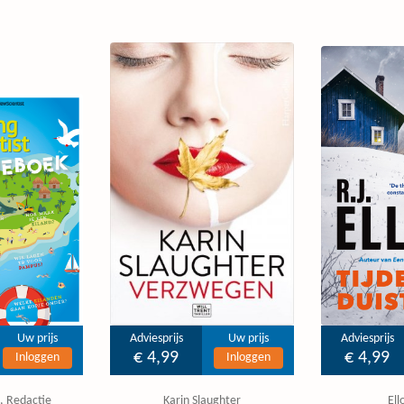
Uw prijs
Adviesprijs
Uw prijs
Adviesprijs
€ 4,99
€ 4,99
Inloggen
Inloggen
, Redactie
Karin Slaughter
Ell