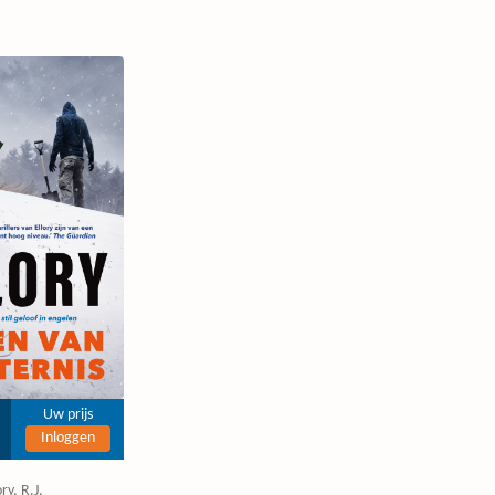
Uw prijs
Inloggen
ory, R.J.