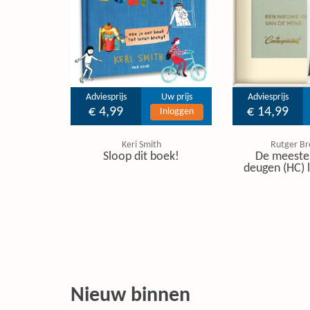
Adviesprijs
Uw prijs
Adviesprijs
€ 4,99
€ 14,99
Inloggen
Keri Smith
Rutger B
Sloop dit boek!
De meeste
deugen (HC) l
Nieuw binnen