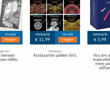
Uw prijs
Adviesprijs
Uw prijs
Adviesprijs
€ 11,99
€ 5,99
Inloggen
Inloggen
regman
Manteau
 mensen
Kraskaarten pakket 6in1
You are a
uxe editie.
inspirati
meer pos
zelfv