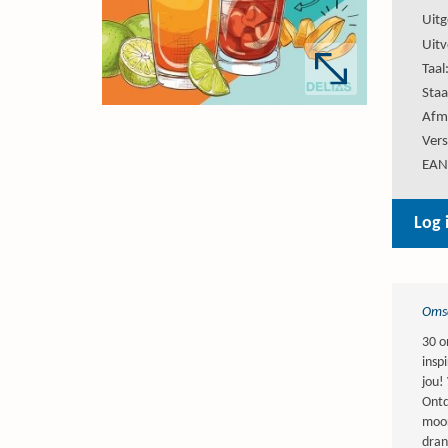
Uitg
Uitv
Taal
Staa
Afm
Vers
EAN
Log 
Omsc
30 o
insp
jou!
Ontd
moor
dran