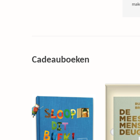
make
Cadeauboeken