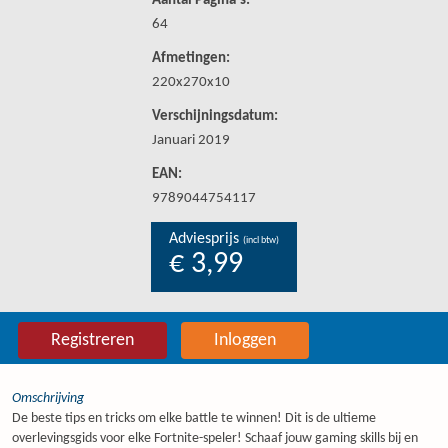
Aantal Pagina's:
64
Afmetingen:
220x270x10
Verschijningsdatum:
Januari 2019
EAN:
9789044754117
Adviesprijs
(incl btw)
€ 3,99
Registreren
Inloggen
Omschrijving
De beste tips en tricks om elke battle te winnen! Dit is de ultieme
overlevingsgids voor elke Fortnite-speler! Schaaf jouw gaming skills bij en