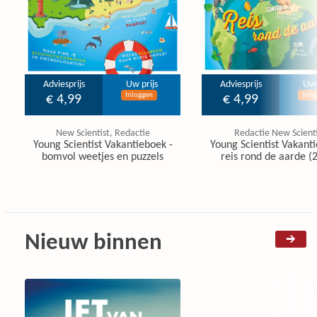
Adviesprijs
Uw prijs
Adviesprijs
Uw 
Inloggen
Inlo
€ 4,99
€ 4,99
New Scientist, Redactie
Redactie New Scienti
Young Scientist Vakantieboek -
Young Scientist Vakanti
bomvol weetjes en puzzels
reis rond de aarde (
Nieuw binnen