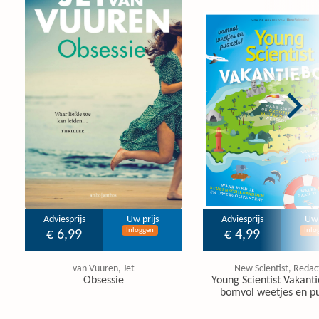
Adviesprijs
Uw prijs
Adviesprijs
Uw 
Inloggen
Inlo
€ 6,99
€ 4,99
van Vuuren, Jet
New Scientist, Redac
Obsessie
Young Scientist Vakanti
bomvol weetjes en pu