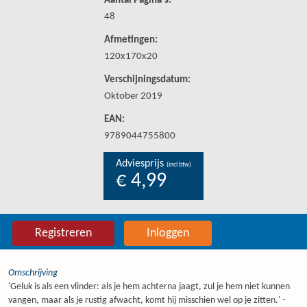
Aantal Pagina's:
48
Afmetingen:
120x170x20
Verschijningsdatum:
Oktober 2019
EAN:
9789044755800
Adviesprijs
(incl btw)
€ 4,99
Registreren
Inloggen
Omschrijving
'Geluk is als een vlinder: als je hem achterna jaagt, zul je hem niet kunnen
vangen, maar als je rustig afwacht, komt hij misschien wel op je zitten.' -