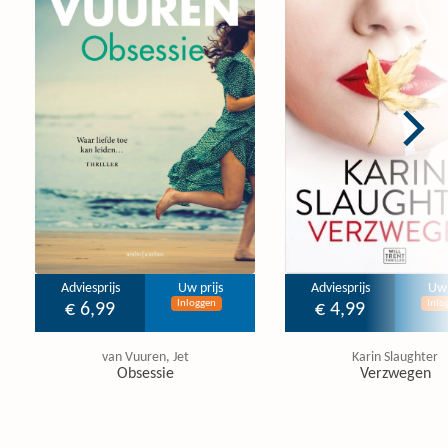
Adviesprijs
Uw prijs
Adviesprijs
Uw 
Inloggen
Inlo
€ 6,99
€ 4,99
van Vuuren, Jet
Karin Slaughter
Obsessie
Verzwegen