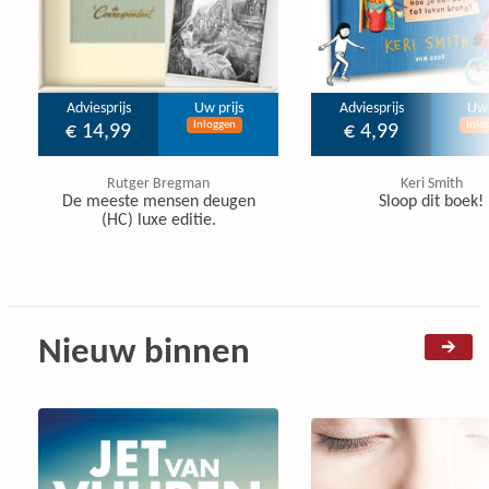
Adviesprijs
Uw prijs
Adviesprijs
Uw 
Inloggen
Inlo
€ 14,99
€ 4,99
Rutger Bregman
Keri Smith
De meeste mensen deugen
Sloop dit boek!
(HC) luxe editie.
Nieuw binnen