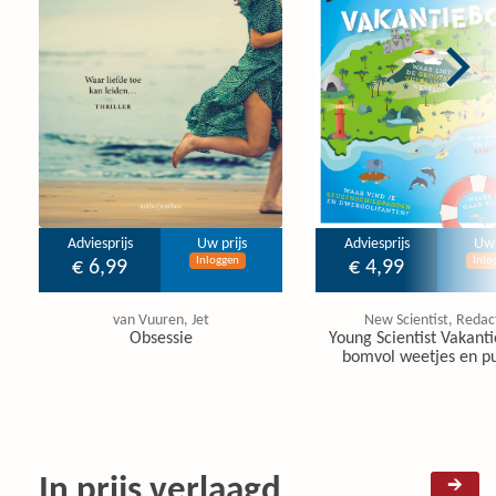
Adviesprijs
Uw prijs
Adviesprijs
Uw 
Inloggen
Inlo
€ 6,99
€ 4,99
van Vuuren, Jet
New Scientist, Redac
Obsessie
Young Scientist Vakanti
bomvol weetjes en pu
In prijs verlaagd