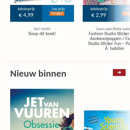
Adviesprijs
Uw prijs
Adviesprijs
Uw 
Inloggen
Inlo
€ 4,99
€ 2,99
Keri Smith
Geen specifieke aute
Sloop dit boek!
Fashion Studio Sticker
Aankleedpoppen / Fa
Studio Sticker Fun – P
Á habiller
Nieuw binnen