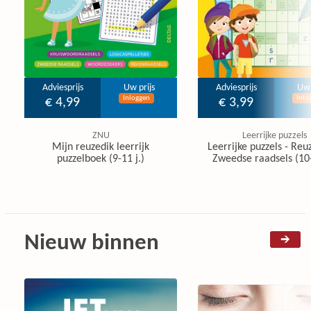
Adviesprijs
Uw prijs
Adviesprijs
Uw 
Inloggen
Inlo
€ 4,99
€ 3,99
ZNU
Leerrijke puzzels
Mijn reuzedik leerrijk
Leerrijke puzzels - Reu
puzzelboek (9-11 j.)
Zweedse raadsels (10-
Nieuw binnen