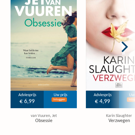
Adviesprijs
Uw prijs
Adviesprijs
Uw 
Inloggen
Inlo
€ 6,99
€ 4,99
van Vuuren, Jet
Karin Slaughter
Obsessie
Verzwegen