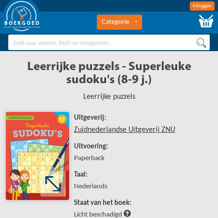
Inloggen
Categorie
BOEKGOED
Boekengroothandel Hilversum
Leerrijke puzzels - Superleuke
sudoku's (8-9 j.)
Leerrijke puzzels
Uitgeverij:
Zuidnederlandse Uitgeverij ZNU
Uitvoering:
Paperback
Taal:
Nederlands
Staat van het boek:
Licht beschadigd