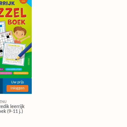
Uw prijs
Inloggen
ZNU
edik leerrijk
ek (9-11 j.)