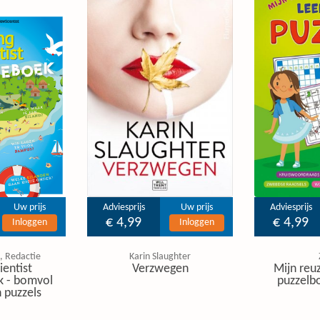
Uw prijs
Adviesprijs
Uw prijs
Adviesprijs
€ 4,99
€ 4,99
Inloggen
Inloggen
, Redactie
Karin Slaughter
ientist
Verzwegen
Mijn reuz
k - bomvol
puzzelbo
 puzzels