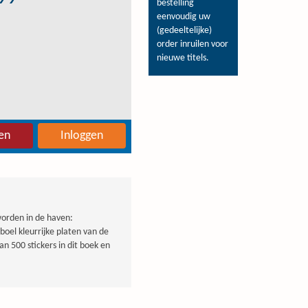
bestelling
eenvoudig uw
(gedeeltelijke)
order inruilen voor
nieuwe titels.
en
Inloggen
 worden in de haven:
boel kleurrijke platen van de
 500 stickers in dit boek en