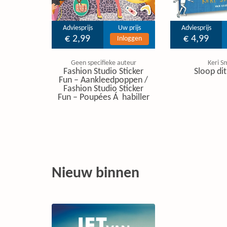
Adviesprijs
Uw prijs
Adviesprijs
€ 2,99
€ 4,99
Inloggen
Geen specifieke auteur
Keri S
Fashion Studio Sticker
Sloop di
Fun – Aankleedpoppen /
Fashion Studio Sticker
Fun – Poupées Á habiller
Nieuw binnen