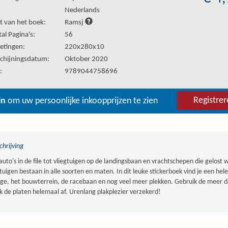
:
Nederlands
t van het boek:
Ramsj
al Pagina's:
56
etingen:
220x280x10
chijningsdatum:
Oktober 2020
:
9789044758696
Registrer
in
om uw persoonlijke inkoopprijzen te zien
hrijving
auto's in de file tot vliegtuigen op de landingsbaan en vrachtschepen die gelost
tuigen bestaan in alle soorten en maten. In dit leuke stickerboek vind je een hele
ge, het bouwterrein, de racebaan en nog veel meer plekken. Gebruik de meer dan
 de platen helemaal af. Urenlang plakplezier verzekerd!