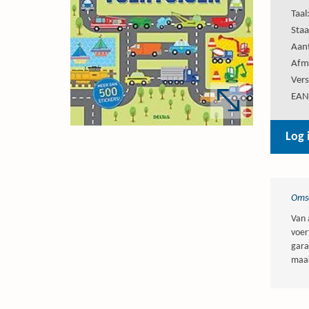
Taal
Staa
Aant
Afm
Vers
EAN
Log 
Omsc
Van 
voer
gara
maak