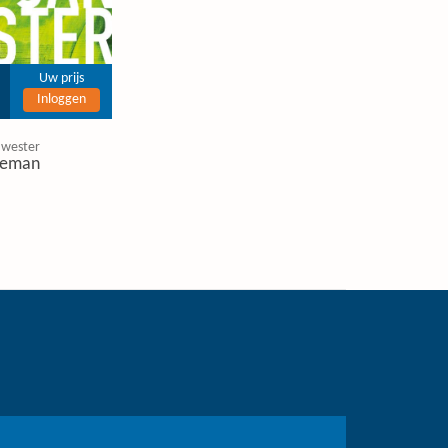
Uw prijs
Inloggen
 wester
eman