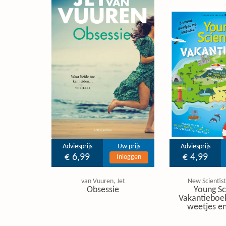
Adviesprijs
Uw prijs
Adviesprijs
€ 6,99
€ 4,99
Inloggen
van Vuuren, Jet
New Scientist
Obsessie
Young Sc
Vakantieboe
weetjes en