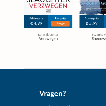
Adviesprijs
Uw prijs
Adviesprijs
€ 4,99
€ 5,99
Inloggen
Karin Slaughter
Suzanne V
Verzwegen
Sneeuw
Vragen?