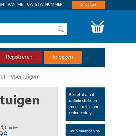
OUNT AAN MET UW BTW NUMMER
Inloggen
Registreren
Inloggen
ret - Voertuigen
Bestel al vanaf
rtuigen
enkele stuks
en
zonder minimum
order bedrag.
rijs
(incl btw)
Tot 6 maanden na
,99