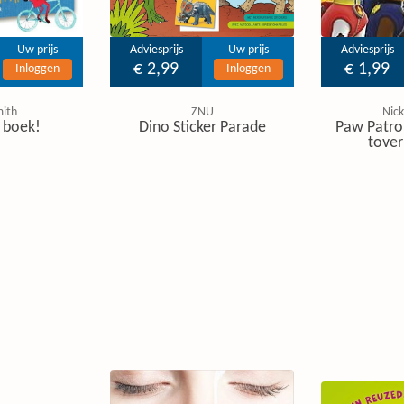
Uw prijs
Adviesprijs
Uw prijs
Adviesprijs
€ 2,99
€ 1,99
Inloggen
Inloggen
mith
ZNU
Nic
t boek!
Dino Sticker Parade
Paw Patro
tover