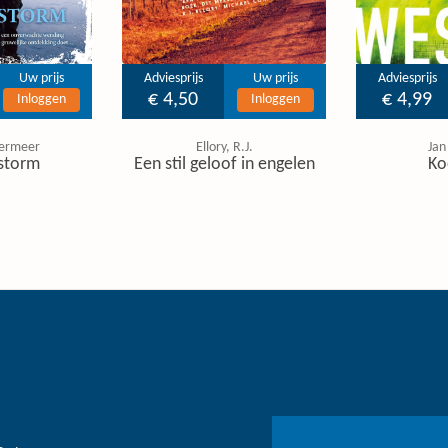
Uw prijs
Adviesprijs
Uw prijs
Adviesprijs
€ 4,50
€ 4,99
Inloggen
Inloggen
ermeer
Ellory, R.J.
Jan
storm
Een stil geloof in engelen
Ko