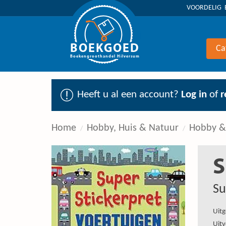
VOORDELIG 
BOEKGOED
Ca
Boekengroothandel Hilversum
Heeft u al een account?
Log in
of
r
Home
Hobby, Huis & Natuur
Hobby & 
S
Su
Uitg
Uitv