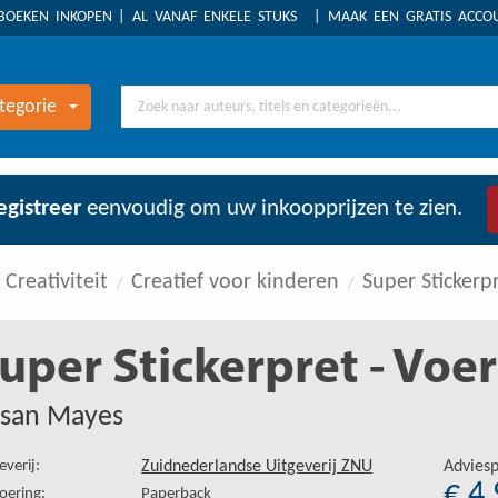
BOEKEN INKOPEN
AL VANAF ENKELE STUKS
MAAK EEN GRATIS ACC
tegorie
egistreer
eenvoudig om uw inkoopprijzen te zien.
Creativiteit
Creatief voor kinderen
Super Stickerp
uper Stickerpret - Voe
san Mayes
everij:
Zuidnederlandse Uitgeverij ZNU
Adviesp
€ 4
oering:
Paperback