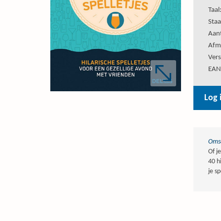
Taal
Staa
Aant
Afm
Vers
EAN
Log 
Omsc
Of j
40 h
je s