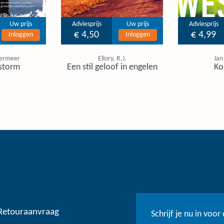
Uw prijs
Adviesprijs
Uw prijs
Adviesprijs
€ 4,50
€ 4,99
Inloggen
Inloggen
ermeer
Ellory, R.J.
Jan
storm
Een stil geloof in engelen
Ko
Retouraanvraag
Schrijf je nu in voo