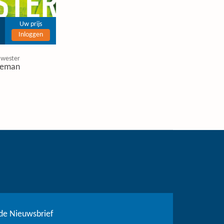
Uw prijs
Inloggen
 wester
eman
r de Nieuwsbrief