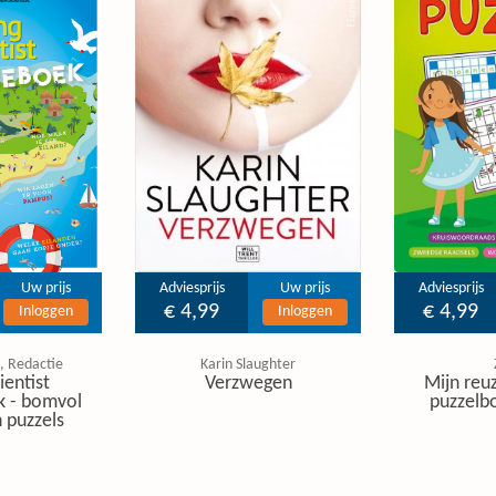
Uw prijs
Adviesprijs
Uw prijs
Adviesprijs
€ 4,99
€ 4,99
Inloggen
Inloggen
, Redactie
Karin Slaughter
ientist
Verzwegen
Mijn reuz
k - bomvol
puzzelbo
 puzzels