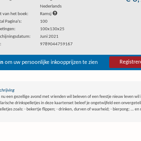
:
Nederlands
t van het boek:
Ramsj
al Pagina's:
100
etingen:
100x130x25
chijningsdatum:
Juni 2021
:
9789044759167
Registrer
in
om uw persoonlijke inkoopprijzen te zien
hrijving
e nu een gezellige avond met vrienden wil beleven of een feestje nieuw leven wi
ilarische drinkspelletjes in deze kaartenset beleef je ongetwijfeld een onvergetel
pelletjes zoals: - bekertje flippen; - drinken, durven of waarheid; - bierpong; … e