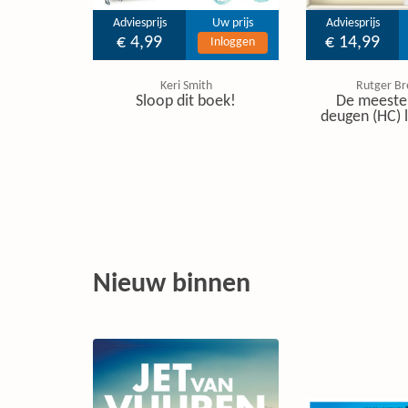
Adviesprijs
Uw prijs
Adviesprijs
€ 4,99
€ 14,99
Inloggen
Keri Smith
Rutger B
Sloop dit boek!
De meeste
deugen (HC) l
Nieuw binnen