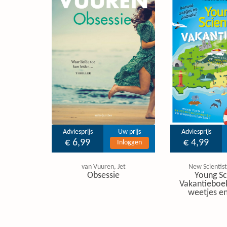
Adviesprijs
Uw prijs
Adviesprijs
€ 6,99
€ 4,99
Inloggen
van Vuuren, Jet
New Scientist
Obsessie
Young Sc
Vakantieboe
weetjes en