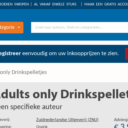
BOEKEN INKOPEN
AL VANAF ENKELE STUKS
MAAK EEN GRATIS ACC
tegorie
egistreer
eenvoudig om uw inkoopprijzen te zien.
only Drinkspelletjes
dults only Drinkspelle
en specifieke auteur
everij:
Zuidnederlandse Uitgeverij (ZNU)
Adviesp
€ 3
oering:
Overig