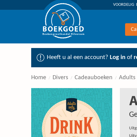
VOORDELIG 
BOEKGOED
Ca
Boekengroothandel Hilversum
Heeft u al een account?
Log in
of
r
Home
Divers
Cadeauboeken
Adults 
A
Ge
Uitg
Uitv