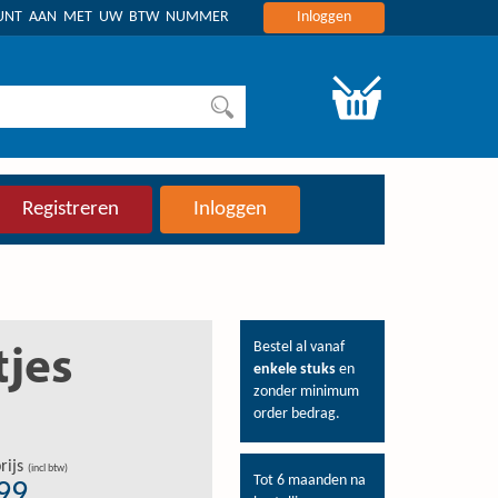
OUNT AAN MET UW BTW NUMMER
Inloggen
Registreren
Inloggen
Bestel al vanaf
tjes
enkele stuks
en
zonder minimum
order bedrag.
rijs
(incl btw)
Tot 6 maanden na
,99