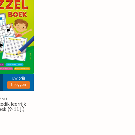
Uw prijs
Inloggen
ZNU
edik leerrijk
ek (9-11 j.)