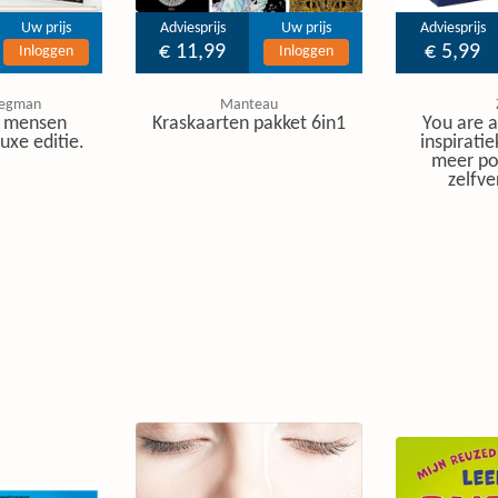
Uw prijs
Adviesprijs
Uw prijs
Adviesprijs
€ 11,99
€ 5,99
Inloggen
Inloggen
regman
Manteau
 mensen
Kraskaarten pakket 6in1
You are a
uxe editie.
inspirati
meer pos
zelfv