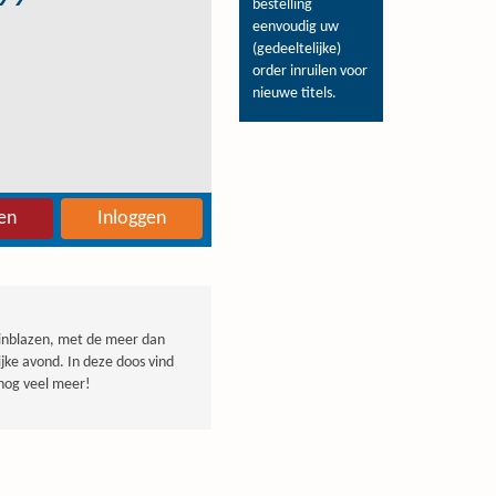
bestelling
eenvoudig uw
(gedeeltelijke)
order inruilen voor
nieuwe titels.
en
Inloggen
l inblazen, met de meer dan
ijke avond. In deze doos vind
n nog veel meer!