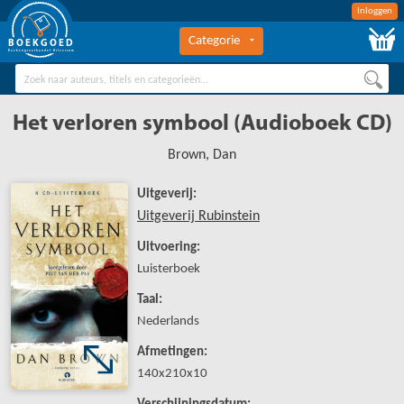
Inloggen
Categorie
BOEKGOED
Boekengroothandel Hilversum
Het verloren symbool (Audioboek CD)
Brown, Dan
Uitgeverij:
Uitgeverij Rubinstein
Uitvoering:
Luisterboek
Taal:
Nederlands
Afmetingen:
140x210x10