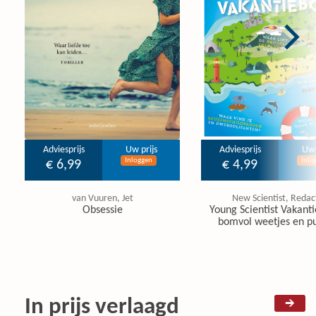
Adviesprijs
Uw prijs
Adviesprijs
Uw 
Inloggen
Inlo
€ 6,99
€ 4,99
van Vuuren, Jet
New Scientist, Redac
Obsessie
Young Scientist Vakanti
bomvol weetjes en pu
In prijs verlaagd