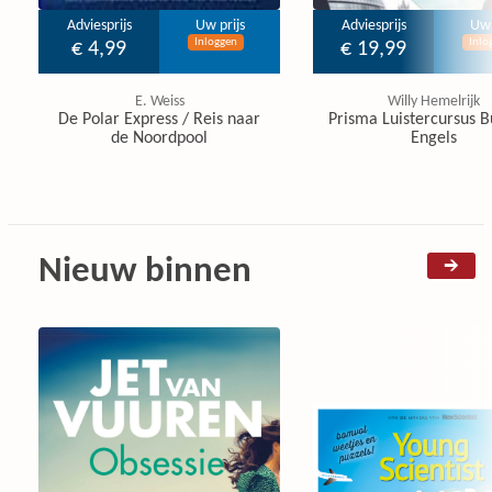
Adviesprijs
Uw prijs
Adviesprijs
Uw 
Inloggen
Inlo
€ 4,99
€ 19,99
E. Weiss
Willy Hemelrijk
De Polar Express / Reis naar
Prisma Luistercursus B
de Noordpool
Engels
Nieuw binnen