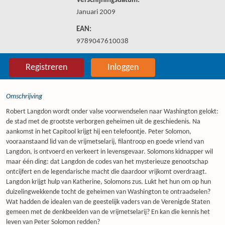
Verschijningsdatum:
Januari 2009
EAN:
9789047610038
Registreren
Inloggen
Omschrijving
Robert Langdon wordt onder valse voorwendselen naar Washington gelokt:
de stad met de grootste verborgen geheimen uit de geschiedenis. Na
aankomst in het Capitool krijgt hij een telefoontje. Peter Solomon,
vooraanstaand lid van de vrijmetselarij, filantroop en goede vriend van
Langdon, is ontvoerd en verkeert in levensgevaar. Solomons kidnapper wil
maar één ding: dat Langdon de codes van het mysterieuze genootschap
ontcijfert en de legendarische macht die daardoor vrijkomt overdraagt.
Langdon krijgt hulp van Katherine, Solomons zus. Lukt het hun om op hun
duizelingwekkende tocht de geheimen van Washington te ontraadselen?
Wat hadden de idealen van de geestelijk vaders van de Verenigde Staten
gemeen met de denkbeelden van de vrijmetselarij? En kan die kennis het
leven van Peter Solomon redden?