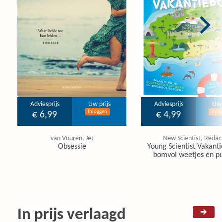
Adviesprijs
Uw prijs
Adviesprijs
Uw 
Inloggen
Inlo
€ 6,99
€ 4,99
van Vuuren, Jet
New Scientist, Redac
Obsessie
Young Scientist Vakanti
bomvol weetjes en pu
In prijs verlaagd