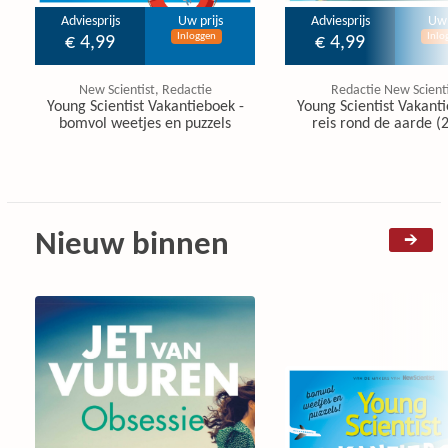
Adviesprijs
Uw prijs
Adviesprijs
Uw 
Inloggen
Inlo
€ 4,99
€ 4,99
New Scientist, Redactie
Redactie New Scienti
Young Scientist Vakantieboek -
Young Scientist Vakanti
bomvol weetjes en puzzels
reis rond de aarde (
Nieuw binnen