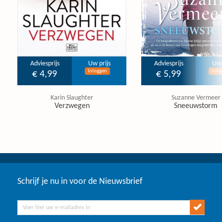
Adviesprijs
Uw prijs
Adviesprijs
Uw 
Inloggen
Inlo
€ 4,99
€ 5,99
Karin Slaughter
Suzanne Vermeer
Verzwegen
Sneeuwstorm
Schrijf je nu in voor de Nieuwsbrief