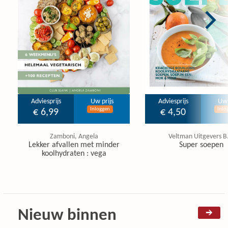
Adviesprijs
Uw prijs
Adviesprijs
Uw 
Inloggen
Inlo
€ 6,99
€ 4,50
Zamboni, Angela
Veltman Uitgevers B.
Lekker afvallen met minder
Super soepen
koolhydraten : vega
Nieuw binnen