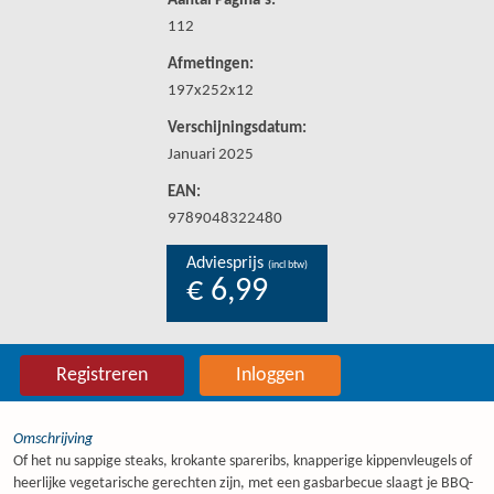
Aantal Pagina's:
112
Afmetingen:
197x252x12
Verschijningsdatum:
Januari 2025
EAN:
9789048322480
Adviesprijs
(incl btw)
€ 6,99
Registreren
Inloggen
Omschrijving
Of het nu sappige steaks, krokante spareribs, knapperige kippenvleugels of
heerlijke vegetarische gerechten zijn, met een gasbarbecue slaagt je BBQ-