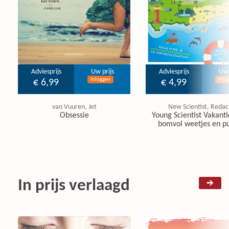
Adviesprijs
Uw prijs
Adviesprijs
Uw 
Inloggen
Inlo
€ 6,99
€ 4,99
van Vuuren, Jet
New Scientist, Redac
Obsessie
Young Scientist Vakanti
bomvol weetjes en pu
In prijs verlaagd