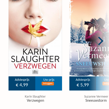
Adviesprijs
Uw prijs
Adviesprijs
Uw 
Inloggen
Inlo
€ 4,99
€ 5,99
Karin Slaughter
Suzanne Vermeer
Verzwegen
Sneeuwstorm