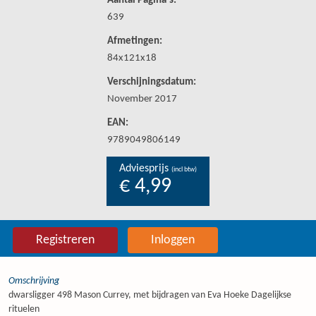
Aantal Pagina's:
639
Afmetingen:
84x121x18
Verschijningsdatum:
November 2017
EAN:
9789049806149
Adviesprijs
(incl btw)
€ 4,99
Registreren
Inloggen
Omschrijving
dwarsligger 498 Mason Currey, met bijdragen van Eva Hoeke Dagelijkse
rituelen