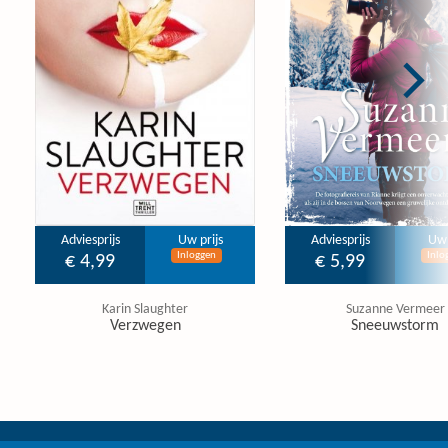
Adviesprijs
Uw prijs
Adviesprijs
Uw 
Inloggen
Inlo
€ 4,99
€ 5,99
Karin Slaughter
Suzanne Vermeer
Verzwegen
Sneeuwstorm