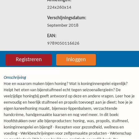
Afmetingen:
224x260x14
Verschijningsdatum:
September 2018
EAN:
9789050116626
Registreren
Inloggen
Omschrijving
Hoe en waarom maken bijen honing? Wat is koninginnengelei eigenlijk?
Helpt het eten van bijenstuifmeel echt tegen seizoenallergieën? De
veelzijdige honingbij geeft antwoord op deze en andere vragen. Leer hoe je
eenvoudig en heerlijk stuifmeel en propolis toevoegt aan je dieet; hoe je je
eigen kaneelhoning maakt, bijenwas-lippenbalsem, verzachtende
handcrème, handgemaakte kaarsen en nog veel meer. In dit boek:
Hoofdstukken over alle bijenproducten: honing, was, propolis, stuifmeel,
koninginnengelei en bijengif - Recepten voor gezondheid, wellness en
voeding - Werkbeschrijvingen voor zelfgemaakte producten - Wetenschap