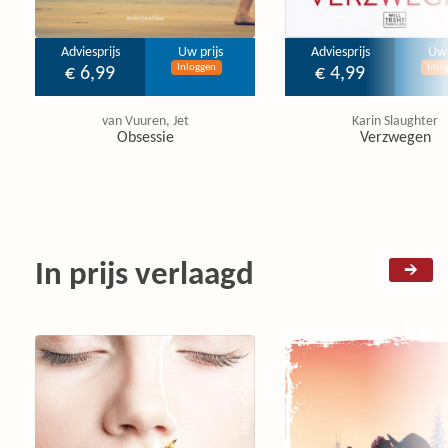
Adviesprijs
Uw prijs
Adviesprijs
Uw 
Inloggen
Inlo
€ 6,99
€ 4,99
van Vuuren, Jet
Karin Slaughter
Obsessie
Verzwegen
In prijs verlaagd