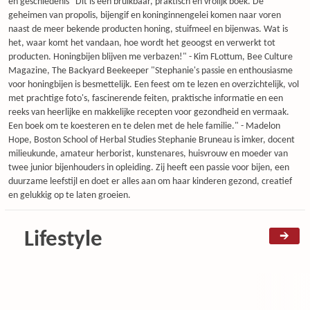
en geschiedenis "Dit is een bruikbaar, praktisch en vrolijk boek. De
geheimen van propolis, bijengif en koninginnengelei komen naar voren
naast de meer bekende producten honing, stuifmeel en bijenwas. Wat is
het, waar komt het vandaan, hoe wordt het geoogst en verwerkt tot
producten. Honingbijen blijven me verbazen!" - Kim FLottum, Bee Culture
Magazine, The Backyard Beekeeper "Stephanie's passie en enthousiasme
voor honingbijen is besmettelijk. Een feest om te lezen en overzichtelijk, vol
met prachtige foto's, fascinerende feiten, praktische informatie en een
reeks van heerlijke en makkelijke recepten voor gezondheid en vermaak.
Een boek om te koesteren en te delen met de hele familie." - Madelon
Hope, Boston School of Herbal Studies Stephanie Bruneau is imker, docent
milieukunde, amateur herborist, kunstenares, huisvrouw en moeder van
twee junior bijenhouders in opleiding. Zij heeft een passie voor bijen, een
duurzame leefstijl en doet er alles aan om haar kinderen gezond, creatief
en gelukkig op te laten groeien.
Lifestyle