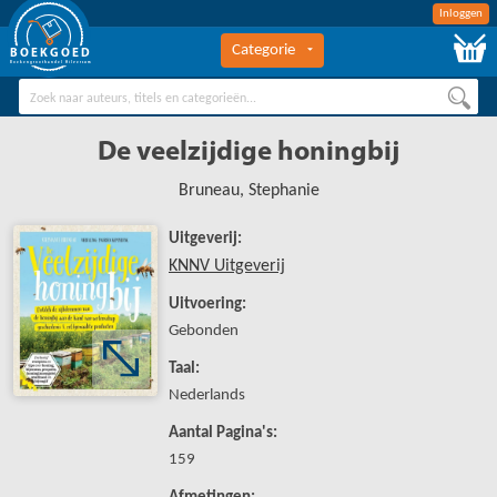
Inloggen
Categorie
BOEKGOED
Boekengroothandel Hilversum
De veelzijdige honingbij
Bruneau, Stephanie
Uitgeverij:
KNNV Uitgeverij
Uitvoering:
Gebonden
Taal:
Nederlands
Aantal Pagina's:
159