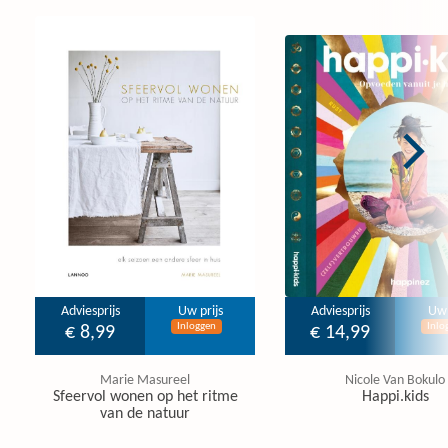
Adviesprijs
Uw prijs
Adviesprijs
Uw 
Inloggen
Inlo
€ 8,99
€ 14,99
Marie Masureel
Nicole Van Bokulo
Sfeervol wonen op het ritme
Happi.kids
van de natuur