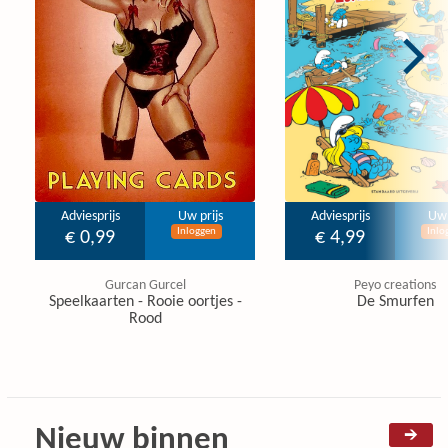
Adviesprijs
Uw prijs
Adviesprijs
Uw 
Inloggen
Inlo
€ 0,99
€ 4,99
Gurcan Gurcel
Peyo creations
Speelkaarten - Rooie oortjes -
De Smurfen
Rood
Nieuw binnen