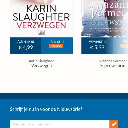
Adviesprijs
Uw prijs
Adviesprijs
Uw 
Inloggen
Inlo
€ 4,99
€ 5,99
Karin Slaughter
Suzanne Vermeer
Verzwegen
Sneeuwstorm
Schrijf je nu in voor de Nieuwsbrief