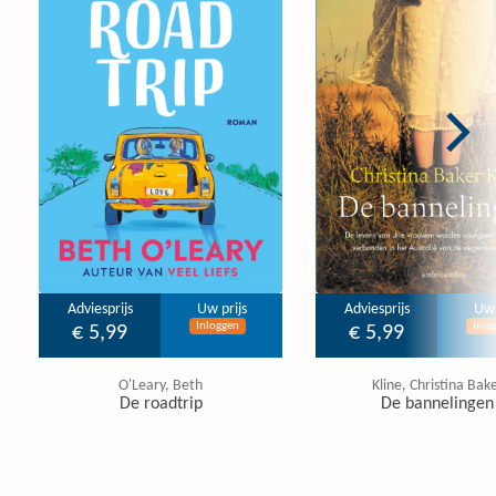
Adviesprijs
Uw prijs
Adviesprijs
Uw 
Inloggen
Inlo
€ 5,99
€ 5,99
O'Leary, Beth
Kline, Christina Bak
De roadtrip
De bannelingen