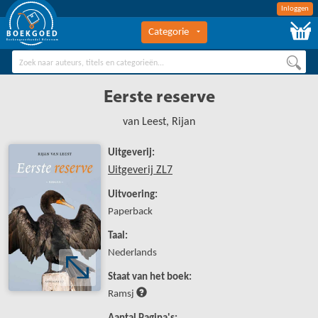
Inloggen
Categorie
BOEKGOED
Boekengroothandel Hilversum
Eerste reserve
van Leest, Rijan
Uitgeverij:
Uitgeverij ZL7
Uitvoering:
Paperback
Taal:
Nederlands
Staat van het boek:
Ramsj