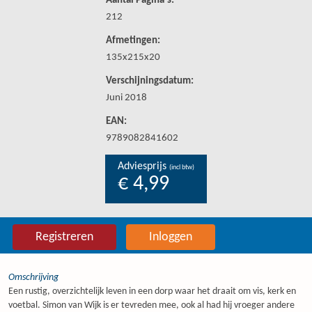
Aantal Pagina's:
212
Afmetingen:
135x215x20
Verschijningsdatum:
Juni 2018
EAN:
9789082841602
Adviesprijs
(incl btw)
€ 4,99
Registreren
Inloggen
Omschrijving
Een rustig, overzichtelijk leven in een dorp waar het draait om vis, kerk en
voetbal. Simon van Wijk is er tevreden mee, ook al had hij vroeger andere