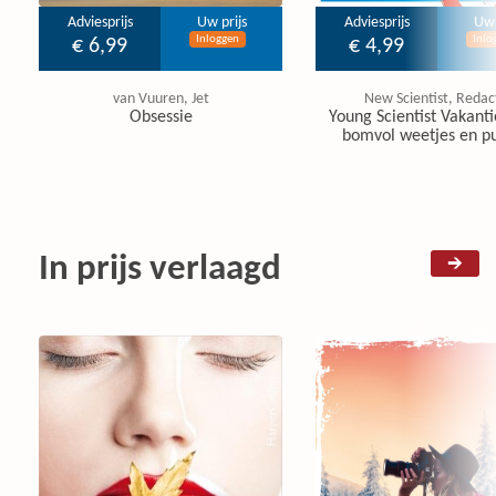
Adviesprijs
Uw prijs
Adviesprijs
Uw 
Inloggen
Inlo
€ 6,99
€ 4,99
van Vuuren, Jet
New Scientist, Redac
Obsessie
Young Scientist Vakanti
bomvol weetjes en pu
In prijs verlaagd