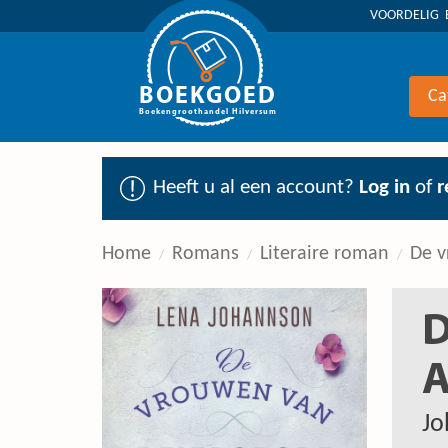
VOORDELIG 
BOEKGOED
Ca
Boekengroothandel Hilversum
Heeft u al een account?
Log in
of
r
Home
Romans
Literaire roman
De v
D
A
Jo