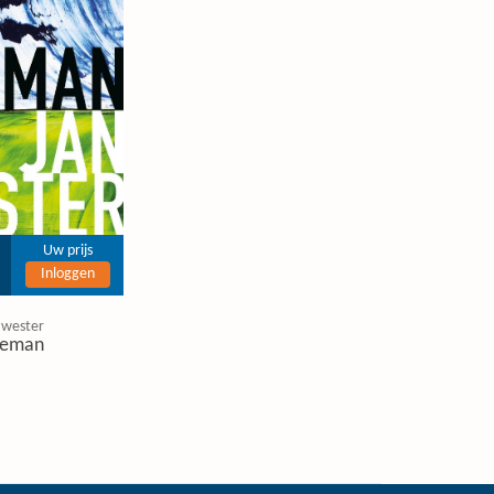
Uw prijs
Inloggen
 wester
eman