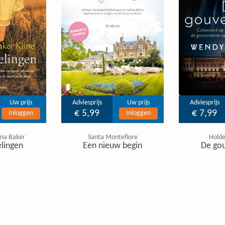
Uw prijs
Adviesprijs
Uw prijs
Adviesprijs
€ 5,99
€ 7,99
Inloggen
Inloggen
tina Baker
Santa Montefiore
Hold
lingen
Een nieuw begin
De go