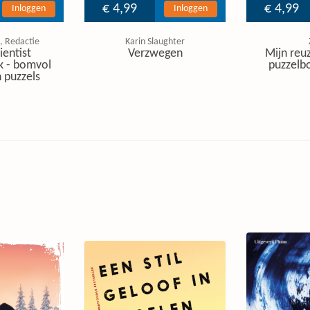
€ 4,99
€ 4,99
Inloggen
Inloggen
, Redactie
Karin Slaughter
ientist
Verzwegen
Mijn reuz
k - bomvol
puzzelbo
 puzzels