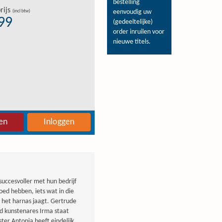
bestelling
rijs
(incl btw)
eenvoudig uw
,99
(gedeeltelijke)
order inruilen voor
nieuwe titels.
en
Inloggen
uccesvoller met hun bedrijf
oed hebben, iets wat in die
n het harnas jaagt. Gertrude
end kunstenares Irma staat
er Antonia heeft eindelijk