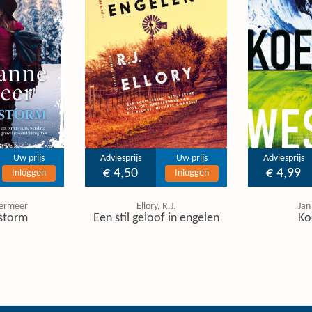
Uw prijs
Adviesprijs
Uw prijs
Adviesprijs
€ 4,50
€ 4,99
Inloggen
Inloggen
ermeer
Ellory, R.J.
Jan
storm
Een stil geloof in engelen
Ko