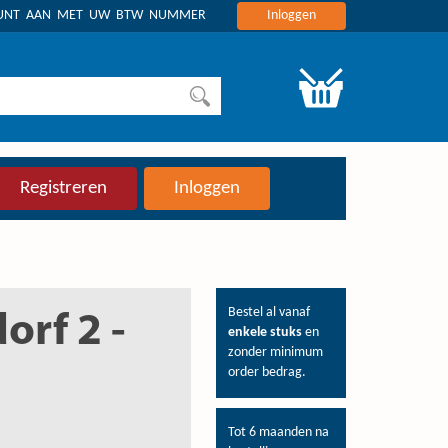
OUNT AAN MET UW BTW NUMMER
Inloggen
Registreren
Inloggen
Bestel al vanaf
orf 2 -
enkele stuks
en
zonder minimum
order bedrag.
Tot 6 maanden na