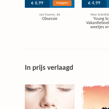
€ 6,99
€ 4,99
Inloggen
van Vuuren, Jet
New Scientist
Obsessie
Young Sc
Vakantieboe
weetjes en
In prijs verlaagd