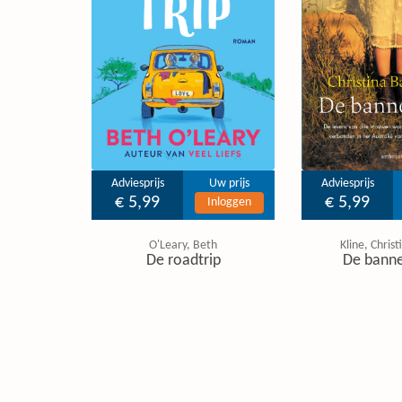
Adviesprijs
Uw prijs
Adviesprijs
€ 5,99
€ 5,99
Inloggen
O'Leary, Beth
Kline, Chris
De roadtrip
De banne