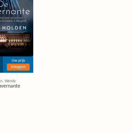
Uw prijs
Inloggen
en, Wendy
uvernante