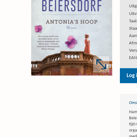
Uitg
Uitv
Taal
Staa
Aant
Afm
Vers
EAN
Log 
Omsc
Hamb
Beie
tijd
orga
mede