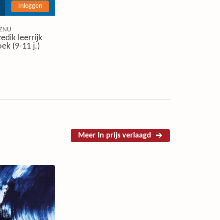
Inloggen
ZNU
edik leerrijk
ek (9-11 j.)
Meer In prijs verlaagd