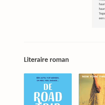
haar
haar
Tege
een 
Literaire roman