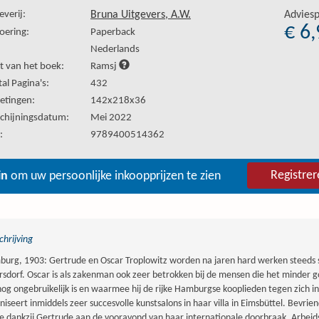
everij:
Bruna Uitgevers, A.W.
Adviesp
€ 6
oering:
Paperback
:
Nederlands
t van het boek:
Ramsj
al Pagina's:
432
etingen:
142x218x36
chijningsdatum:
Mei 2022
:
9789400514362
Registrer
in
om uw persoonlijke inkoopprijzen te zien
hrijving
urg, 1903: Gertrude en Oscar Troplowitz worden na jaren hard werken steeds s
rsdorf. Oscar is als zakenman ook zeer betrokken bij de mensen die het minder g
 nog ongebruikelijk is en waarmee hij de rijke Hamburgse kooplieden tegen zich i
niseert inmiddels zeer succesvolle kunstsalons in haar villa in Eimsbüttel. Bevri
 dankzij Gertrude aan de vooravond van haar internationale doorbraak. Arbeidst