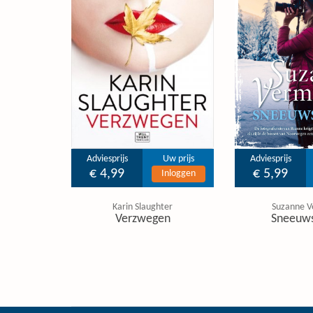
Adviesprijs
Uw prijs
Adviesprijs
€ 4,99
€ 5,99
Inloggen
Karin Slaughter
Suzanne V
Verzwegen
Sneeuw