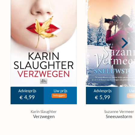
Adviesprijs
Uw prijs
Adviesprijs
Uw 
Inloggen
Inlo
€ 4,99
€ 5,99
Karin Slaughter
Suzanne Vermeer
Verzwegen
Sneeuwstorm