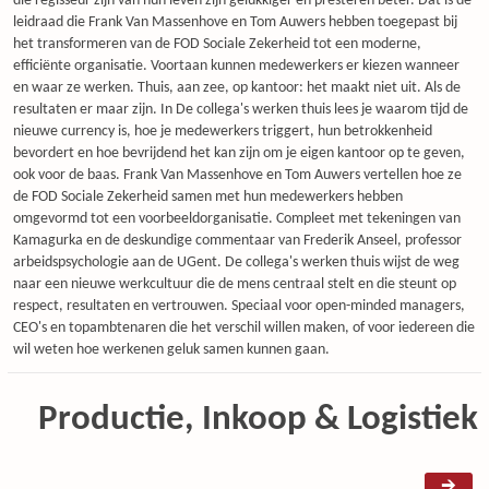
die regisseur zijn van hun leven zijn gelukkiger en presteren beter. Dat is de
leidraad die Frank Van Massenhove en Tom Auwers hebben toegepast bij
het transformeren van de FOD Sociale Zekerheid tot een moderne,
efficiënte organisatie. Voortaan kunnen medewerkers er kiezen wanneer
en waar ze werken. Thuis, aan zee, op kantoor: het maakt niet uit. Als de
resultaten er maar zijn. In De collega's werken thuis lees je waarom tijd de
nieuwe currency is, hoe je medewerkers triggert, hun betrokkenheid
bevordert en hoe bevrijdend het kan zijn om je eigen kantoor op te geven,
ook voor de baas. Frank Van Massenhove en Tom Auwers vertellen hoe ze
de FOD Sociale Zekerheid samen met hun medewerkers hebben
omgevormd tot een voorbeeldorganisatie. Compleet met tekeningen van
Kamagurka en de deskundige commentaar van Frederik Anseel, professor
arbeidspsychologie aan de UGent. De collega's werken thuis wijst de weg
naar een nieuwe werkcultuur die de mens centraal stelt en die steunt op
respect, resultaten en vertrouwen. Speciaal voor open-minded managers,
CEO's en topambtenaren die het verschil willen maken, of voor iedereen die
wil weten hoe werkenen geluk samen kunnen gaan.
Productie, Inkoop & Logistiek