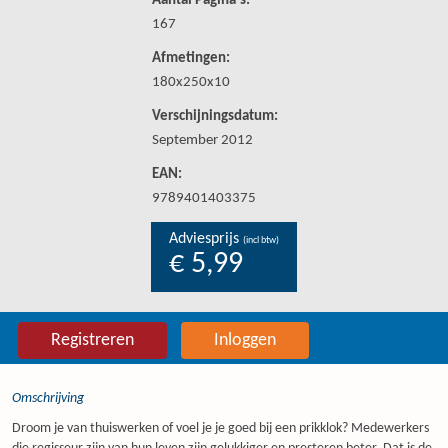
Aantal Pagina's:
167
Afmetingen:
180x250x10
Verschijningsdatum:
September 2012
EAN:
9789401403375
Adviesprijs
(incl btw)
€ 5,99
Registreren
Inloggen
Omschrijving
Droom je van thuiswerken of voel je je goed bij een prikklok? Medewerkers