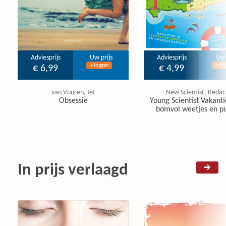
Adviesprijs
Uw prijs
Adviesprijs
Uw 
Inloggen
Inlo
€ 6,99
€ 4,99
van Vuuren, Jet
New Scientist, Redac
Obsessie
Young Scientist Vakanti
bomvol weetjes en pu
In prijs verlaagd