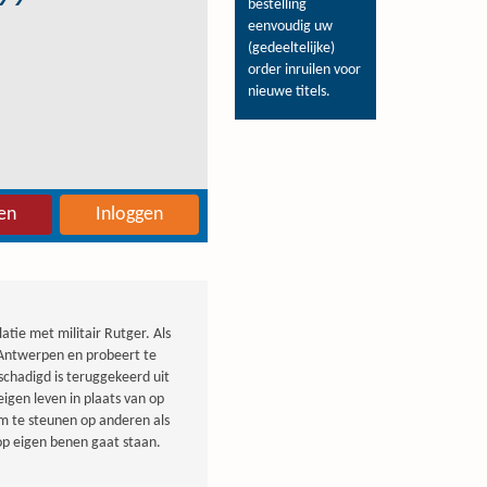
bestelling
eenvoudig uw
(gedeeltelijke)
order inruilen voor
nieuwe titels.
en
Inloggen
atie met militair Rutger. Als
 Antwerpen en probeert te
chadigd is teruggekeerd uit
eigen leven in plaats van op
om te steunen op anderen als
 op eigen benen gaat staan.