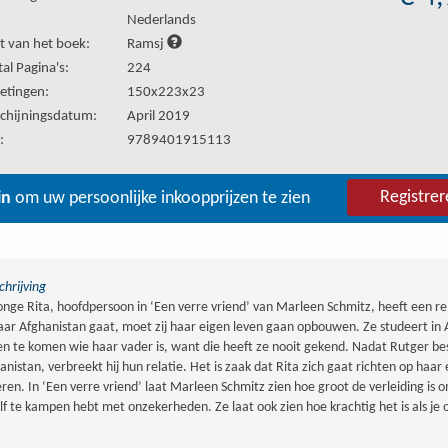
:
Nederlands
t van het boek:
Ramsj
al Pagina's:
224
etingen:
150x223x23
chijningsdatum:
April 2019
:
9789401915113
Registrer
in
om uw persoonlijke inkoopprijzen te zien
hrijving
onge Rita, hoofdpersoon in ‘Een verre vriend’ van Marleen Schmitz, heeft een rel
naar Afghanistan gaat, moet zij haar eigen leven gaan opbouwen. Ze studeert in
n te komen wie haar vader is, want die heeft ze nooit gekend. Nadat Rutger bes
anistan, verbreekt hij hun relatie. Het is zaak dat Rita zich gaat richten op haar 
ren. In ‘Een verre vriend’ laat Marleen Schmitz zien hoe groot de verleiding is 
elf te kampen hebt met onzekerheden. Ze laat ook zien hoe krachtig het is als je