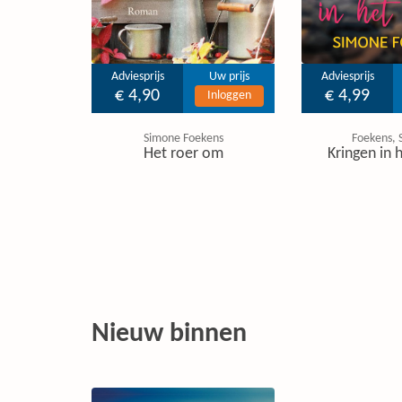
Adviesprijs
Uw prijs
Adviesprijs
€ 4,90
€ 4,99
Inloggen
Simone Foekens
Foekens, 
Het roer om
Kringen in 
Nieuw binnen