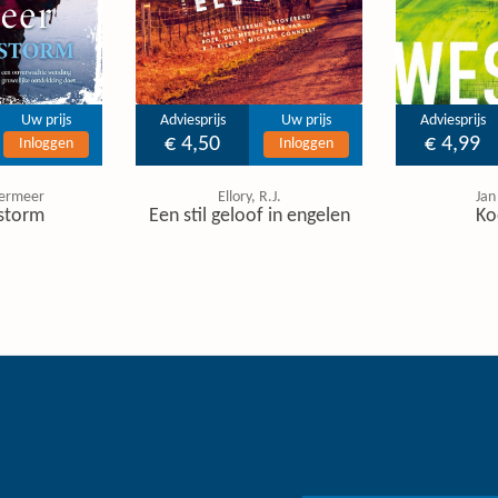
Uw prijs
Adviesprijs
Uw prijs
Adviesprijs
€ 4,50
€ 4,99
Inloggen
Inloggen
ermeer
Ellory, R.J.
Jan
storm
Een stil geloof in engelen
Ko