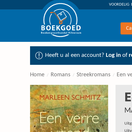
VOORDELIG 
BOEKGOED
Ca
Boekengroothandel Hilversum
Heeft u al een account?
Log in
of
r
Home
Romans
Streekromans
Een ve
E
M
Uitg
Uitv