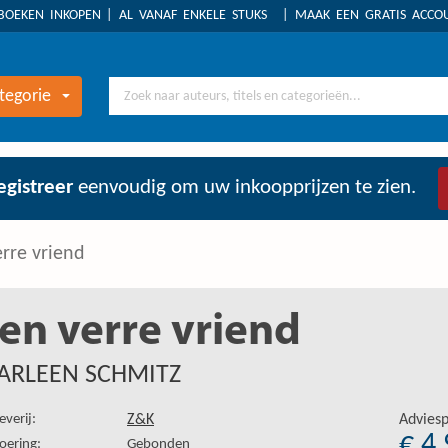
BOEKEN INKOPEN
AL VANAF ENKELE STUKS
MAAK EEN GRATIS ACC
tegorie
egistreer
eenvoudig om uw inkoopprijzen te zien.
rre vriend
en verre vriend
ARLEEN SCHMITZ
everij:
Z&K
Adviesp
€ 4
oering:
Gebonden