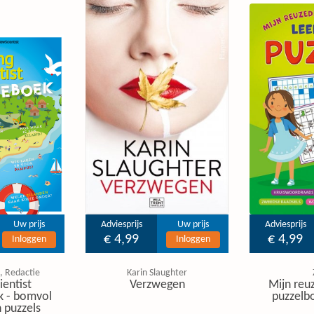
Uw prijs
Adviesprijs
Uw prijs
Adviesprijs
€ 4,99
€ 4,99
Inloggen
Inloggen
, Redactie
Karin Slaughter
ientist
Verzwegen
Mijn reuz
k - bomvol
puzzelbo
 puzzels