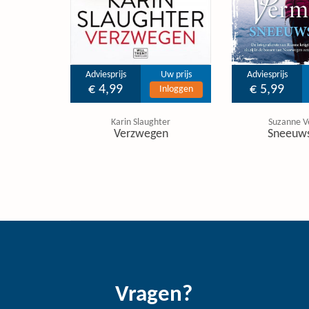
Adviesprijs
Uw prijs
Adviesprijs
€ 4,99
€ 5,99
Inloggen
Karin Slaughter
Suzanne V
Verzwegen
Sneeuw
Vragen?