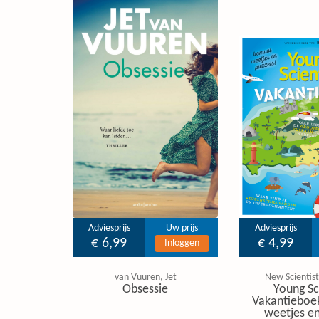
Adviesprijs
Uw prijs
Adviesprijs
€ 6,99
€ 4,99
Inloggen
van Vuuren, Jet
New Scientist
Obsessie
Young Sc
Vakantieboe
weetjes en