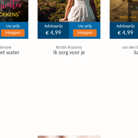
Uw prijs
Adviesprijs
Uw prijs
Adviesprijs
€ 4,99
€ 4,99
Inloggen
Inloggen
Simone
Kirstin Rozema
van den 
het water
Ik zorg voor je
S