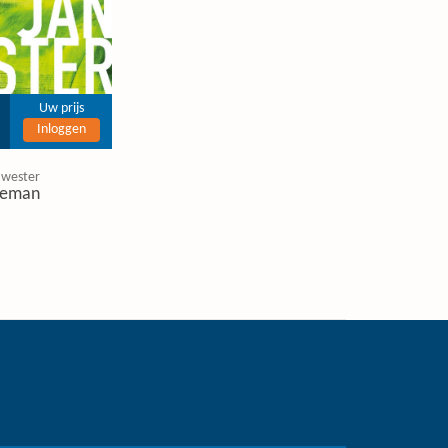
Uw prijs
Inloggen
 wester
eman