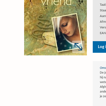
Taal
Staa
Aant
Afm
Vers
EAN
Log 
Omsc
De j
hij 
wete
Afgh
ande
je z