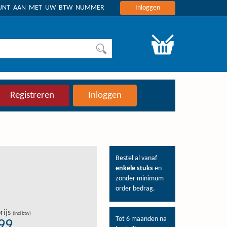
OUNT AAN MET UW BTW NUMMER
Inloggen
Registreren
Inloggen
Bestel al vanaf
enkele stuks
en
zonder minimum
order bedrag.
rijs
(incl btw)
Tot 6 maanden na
,99