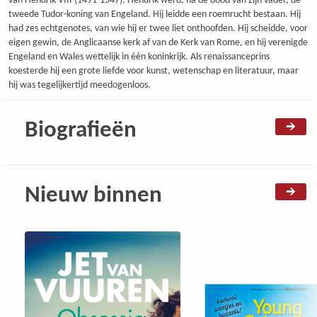
van Hendrik VIII (1491-1547). Hendrik werd, na de dood van zijn vader, de
tweede Tudor-koning van Engeland. Hij leidde een roemrucht bestaan. Hij
had zes echtgenotes, van wie hij er twee liet onthoofden. Hij scheidde, voor
eigen gewin, de Anglicaanse kerk af van de Kerk van Rome, en hij verenigde
Engeland en Wales wettelijk in één koninkrijk. Als renaissanceprins
koesterde hij een grote liefde voor kunst, wetenschap en literatuur, maar
hij was tegelijkertijd meedogenloos.
Biografieën
Nieuw binnen