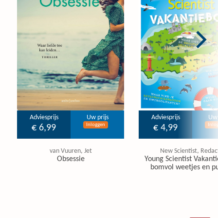
Adviesprijs
Uw prijs
Adviesprijs
Uw 
Inloggen
Inlo
€ 6,99
€ 4,99
van Vuuren, Jet
New Scientist, Redac
Obsessie
Young Scientist Vakanti
bomvol weetjes en pu