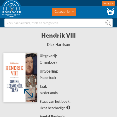
Inloggen
Categorie
BOEKGOED
Boekengroothandel Hilversum
Hendrik VIII
Dick Harrison
Uitgeverij:
Omniboek
Uitvoering:
Paperback
Taal:
Nederlands
Staat van het boek:
Licht beschadigd