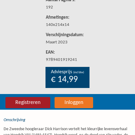
Aantal Pagina's:
192
Afmetingen:
140x214x14
Verschijningsdatum:
Maart 2023
EAN:
9789401919241
Adviesprijs
(incl btw)
€ 14,99
Registreren
Inloggen
Omschrijving
De Zweedse hoogleraar Dick Harrison vertelt het kleurrijke levensverhaal