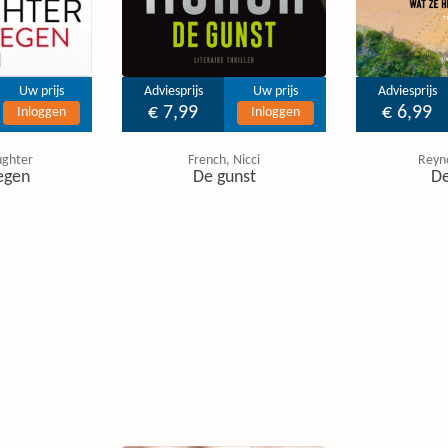
Uw prijs
Adviesprijs
Uw prijs
Adviesprijs
€ 7,99
€ 6,99
Inloggen
Inloggen
ughter
French, Nicci
Reyno
egen
De gunst
De