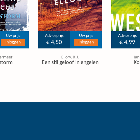
Uw prijs
Adviesprijs
Uw prijs
Adviesprijs
€ 4,50
€ 4,99
Inloggen
Inloggen
ermeer
Ellory, R.J.
Jan
storm
Een stil geloof in engelen
Ko