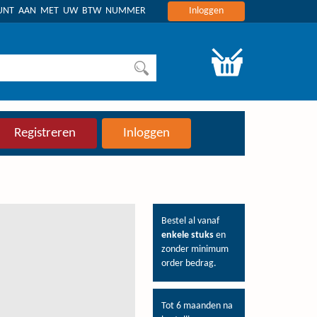
OUNT AAN MET UW BTW NUMMER
Inloggen
Registreren
Inloggen
Bestel al vanaf
enkele stuks
en
zonder minimum
order bedrag.
Tot 6 maanden na