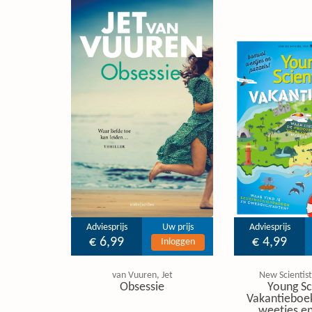
Adviesprijs
Uw prijs
Adviesprijs
€ 6,99
€ 4,99
Inloggen
van Vuuren, Jet
New Scientist
Obsessie
Young Sc
Vakantieboe
weetjes en