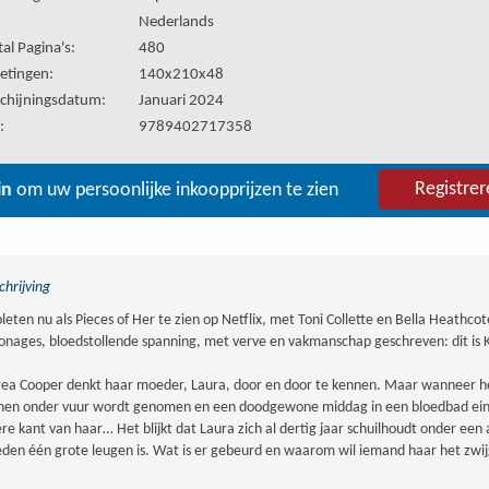
:
Nederlands
al Pagina's:
480
etingen:
140x210x48
chijningsdatum:
Januari 2024
:
9789402717358
Registrer
in
om uw persoonlijke inkoopprijzen te zien
hrijving
leten nu als Pieces of Her te zien op Netflix, met Toni Collette en Bella Heathcot
onages, bloedstollende spanning, met verve en vakmanschap geschreven: dit is K
ea Cooper denkt haar moeder, Laura, door en door te kennen. Maar wanneer h
hen onder vuur wordt genomen en een doodgewone middag in een bloedbad eindi
re kant van haar… Het blijkt dat Laura zich al dertig jaar schuilhoudt onder ee
eden één grote leugen is. Wat is er gebeurd en waarom wil iemand haar het zwi