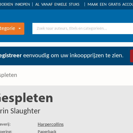
BOEKEN INKOPEN
AL VANAF ENKELE STUKS
MAAK EEN GRATIS ACC
tegorie
egistreer
eenvoudig om uw inkoopprijzen te zien.
spleten
espleten
rin Slaughter
everij:
Harpercollins
oering:
Paperback