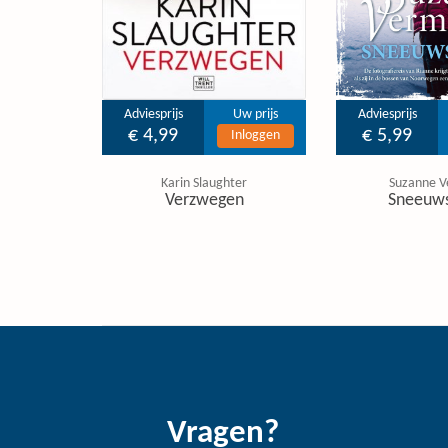
Adviesprijs
Uw prijs
Adviesprijs
€ 4,99
€ 5,99
Inloggen
Karin Slaughter
Suzanne V
Verzwegen
Sneeuw
Vragen?