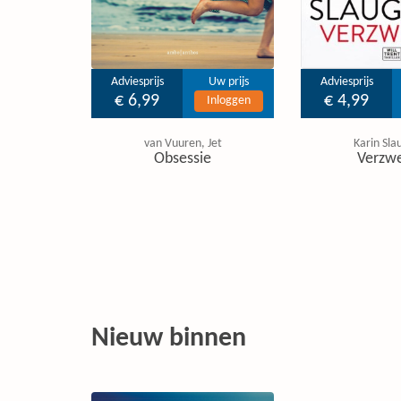
Adviesprijs
Uw prijs
Adviesprijs
€ 6,99
€ 4,99
Inloggen
van Vuuren, Jet
Karin Sla
Obsessie
Verzw
Nieuw binnen