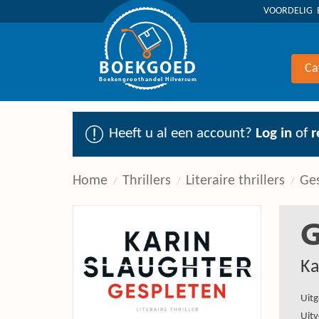
VOORDELIG 
BOEKGOED
Ca
Boekengroothandel Hilversum
Heeft u al een account?
Log in
of
r
Home
Thrillers
Literaire thrillers
Ge
G
Ka
Uitg
Uitv