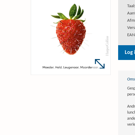
Taal
Aant
Afm
Vers
EAN
Log 
Omsc
Gesp
pers
Andr
lunc
ande
verl