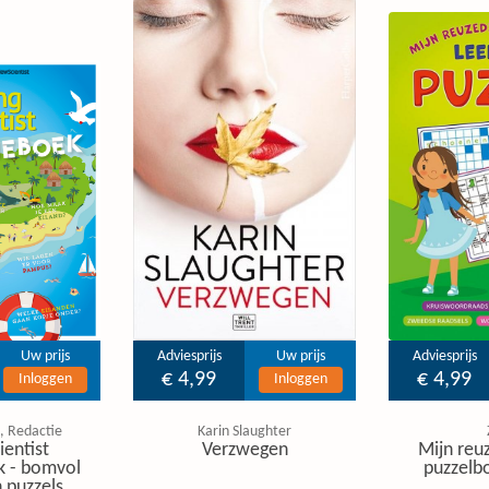
Uw prijs
Adviesprijs
Uw prijs
Adviesprijs
€ 4,99
€ 4,99
Inloggen
Inloggen
, Redactie
Karin Slaughter
ientist
Verzwegen
Mijn reuz
k - bomvol
puzzelbo
 puzzels