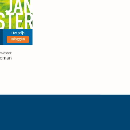
Uw prijs
Inloggen
 wester
eman