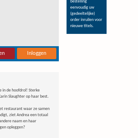
bestelling
eenvoudig uw
(gedeeltelijke)
order inruilen voor
nieuwe titels.
en
Inloggen
e in de hoofdrol! Sterke
arin Slaughter op haar best.
et restaurant waar ze samen
gt, ziet Andrea een totaal
n andere naam en haar
jgen opleggen?