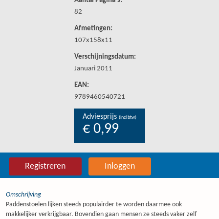
Aantal Pagina's:
82
Afmetingen:
107x158x11
Verschijningsdatum:
Januari 2011
EAN:
9789460540721
Adviesprijs
(incl btw)
€ 0,99
Registreren
Inloggen
Omschrijving
Paddenstoelen lijken steeds populairder te worden daarmee ook
makkelijker verkrijgbaar. Bovendien gaan mensen ze steeds vaker zelf