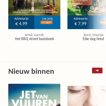
Adviesprijs
Uw prijs
Adviesprijs
Uw 
Inloggen
Inlo
€ 4,99
€ 7,99
Schuil, Garrelt
Borst, Maartje
Het BBQ street basisboek
Elke dag feest
Nieuw binnen