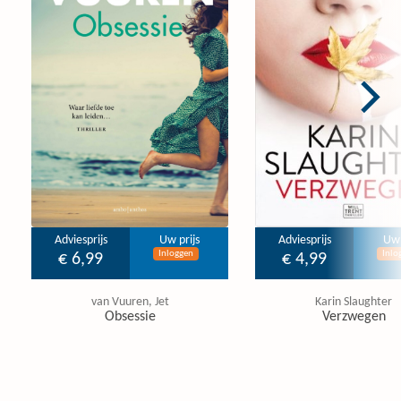
Adviesprijs
Uw prijs
Adviesprijs
Uw 
Inloggen
Inlo
€ 6,99
€ 4,99
van Vuuren, Jet
Karin Slaughter
Obsessie
Verzwegen