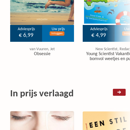
Adviesprijs
Uw prijs
Adviesprijs
Uw 
Inloggen
Inlo
€ 6,99
€ 4,99
van Vuuren, Jet
New Scientist, Redac
Obsessie
Young Scientist Vakanti
bomvol weetjes en pu
In prijs verlaagd