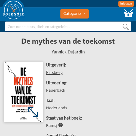
Inloggen
Categorie
BOEKGOED
Boekengroothandel Hilversum
De mythes van de toekomst
Yannick Dujardin
Uitgeverij:
Ertsberg
Uitvoering:
Paperback
Taal:
Nederlands
Staat van het boek:
Ramsj