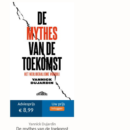
Adviesprijs
Uw prijs
Inloggen
€ 8,99
Yannick Dujardin
De mythes van de toekomst