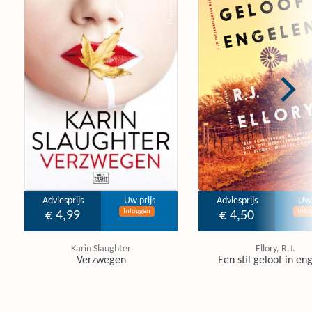
Adviesprijs
Uw prijs
Adviesprijs
Uw 
Inloggen
Inlo
€ 4,99
€ 4,50
Karin Slaughter
Ellory, R.J.
Verzwegen
Een stil geloof in en