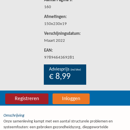
Aantal Pagina's:
160
Afmetingen:
150x230x19
Verschijningsdatum:
Maart 2022
EAN:
9789464369281
Adviesprijs
(incl btw)
€ 8,99
Registreren
Inloggen
Omschrijving
Onze samenleving kampt met een aantal structurele problemen en
systeemfouten: een gebroken gezondheidszorg, diepgewortelde