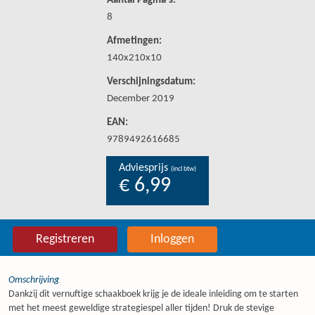
Aantal Pagina's:
8
Afmetingen:
140x210x10
Verschijningsdatum:
December 2019
EAN:
9789492616685
Adviesprijs
(incl btw)
€ 6,99
Registreren
Inloggen
Omschrijving
Dankzij dit vernuftige schaakboek krijg je de ideale inleiding om te starten
met het meest geweldige strategiespel aller tijden! Druk de stevige