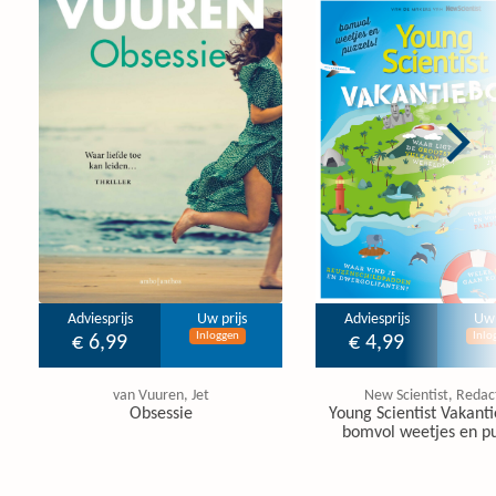
Adviesprijs
Uw prijs
Adviesprijs
Uw 
Inloggen
Inlo
€ 6,99
€ 4,99
van Vuuren, Jet
New Scientist, Redac
Obsessie
Young Scientist Vakanti
bomvol weetjes en pu