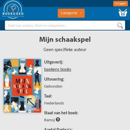
Inloggen
Categorie
BOEKGOED
Boekengroothandel Hilversum
Mijn schaakspel
Geen specifieke auteur
Uitgeverij:
baekens books
Uitvoering:
Gebonden
Taal:
Nederlands
Staat van het boek:
Ramsj