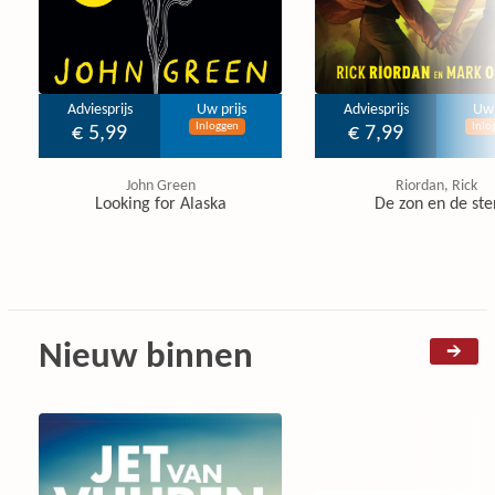
Adviesprijs
Uw prijs
Adviesprijs
Uw 
Inloggen
Inlo
€ 5,99
€ 7,99
John Green
Riordan, Rick
Looking for Alaska
De zon en de ste
Nieuw binnen