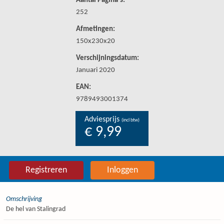
Aantal Pagina's:
252
Afmetingen:
150x230x20
Verschijningsdatum:
Januari 2020
EAN:
9789493001374
Adviesprijs
(incl btw)
€ 9,99
Registreren
Inloggen
Omschrijving
De hel van Stalingrad