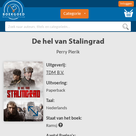
Inloggen
Categorie
BOEKGOED
Boekengroothandel Hilversum
De hel van Stalingrad
Perry Pierik
Uitgeverij:
TDM B.V.
Uitvoering:
Paperback
Taal:
Nederlands
Staat van het boek:
Ramsj