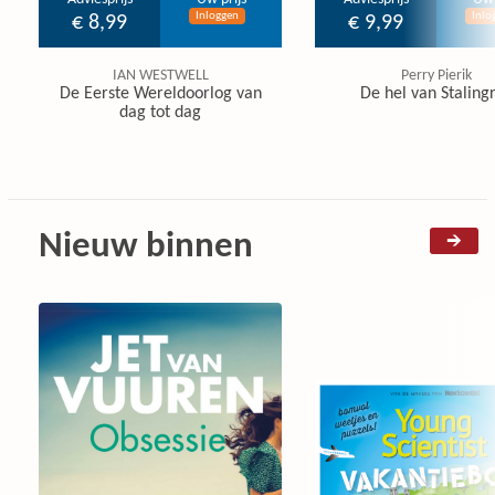
Inloggen
Inlo
€ 8,99
€ 9,99
IAN WESTWELL
Perry Pierik
De Eerste Wereldoorlog van
De hel van Staling
dag tot dag
Nieuw binnen