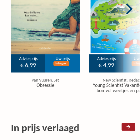
Adviesprijs
Uw prijs
Adviesprijs
Uw 
Inloggen
Inlo
€ 6,99
€ 4,99
van Vuuren, Jet
New Scientist, Redac
Obsessie
Young Scientist Vakanti
bomvol weetjes en pu
In prijs verlaagd