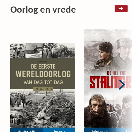
Oorlog en vrede
Adviesprijs
Uw prijs
Adviesprijs
Uw 