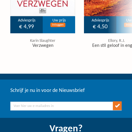
Adviesprijs
Uw prijs
Adviesprijs
Uw 
Inloggen
Inlo
€ 4,99
€ 4,50
Karin Slaughter
Ellory, R.J.
Verzwegen
Een stil geloof in en
Schrijf je nu in voor de Nieuwsbrief
Vragen?