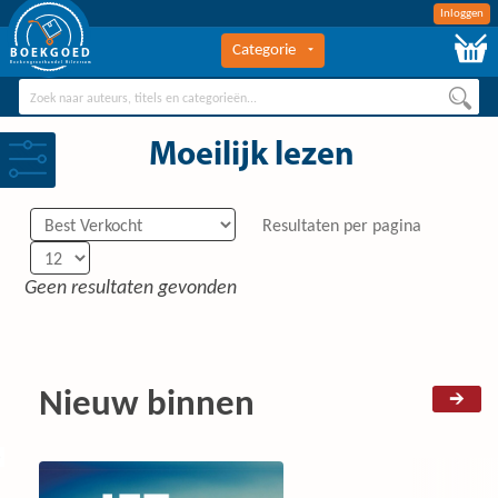
Inloggen
Categorie
BOEKGOED
Boekengroothandel Hilversum
Moeilijk lezen
Resultaten per pagina
Geen resultaten gevonden
Nieuw binnen
0