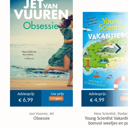
Adviesprijs
Uw prijs
Adviesprijs
Uw 
Inloggen
Inlo
€ 6,99
€ 4,99
van Vuuren, Jet
New Scientist, Redac
Obsessie
Young Scientist Vakanti
bomvol weetjes en pu