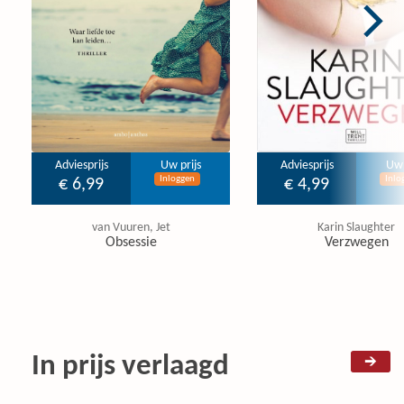
Adviesprijs
Uw prijs
Adviesprijs
Uw 
Inloggen
Inlo
€ 6,99
€ 4,99
van Vuuren, Jet
Karin Slaughter
Obsessie
Verzwegen
In prijs verlaagd