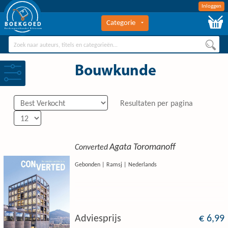
Inloggen
Categorie
BOEKGOED
Boekengroothandel Hilversum
Bouwkunde
Resultaten per pagina
Agata Toromanoff
Converted
Gebonden | Ramsj | Nederlands
0
Adviesprijs
€ 6,99