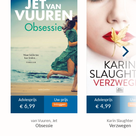
Adviesprijs
Uw prijs
Adviesprijs
Uw 
Inloggen
Inlo
€ 6,99
€ 4,99
van Vuuren, Jet
Karin Slaughter
Obsessie
Verzwegen