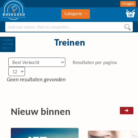
Inloggen
Categorie
BOEKGOED
Boekengroothandel Hilversum
Treinen
Resultaten per pagina
Geen resultaten gevonden
Nieuw binnen
0